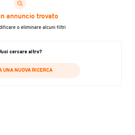
ni di cui necessiti per scegliere in modo trasparente
n annuncio trovato
 il veicolo
ficare o eliminare alcuni filtri
metri
ne
fettuate
Vuoi cercare altro?
IA UNA NUOVA RICERCA
icare la disponibilità del report.
a
il sito web
A DISPONIBILITÀ REPORT