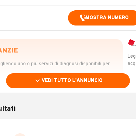
e
MOSTRA NUMERO
ANZIE
Leg
acq
iendo uno o piú servizi di diagnosi disponibili per
VEDI TUTTO L'ANNUNCIO
OLO
 €
ltati
verificare la storia del veicolo semplicemente