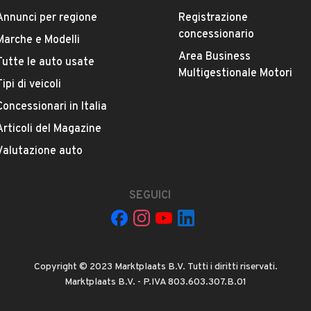
Annunci per regione
Registrazione
Marca
concessionario
Marche e Modelli
PEUGEOT
Area Business
Tutte le auto usate
Multigestionale Motori
Tipi di veicoli
Versione
-
Concessionari in Italia
Articoli del Magazine
Chilometri
Valutazione auto
55.206
SEGUICI
Potenza
VEDI TUTTI
53 kW (72 CV)
Numero di porte
Copyright © 2023 Marktplaats B.V. Tutti i diritti riservati.
4 o 5 porte
Marktplaats B.V. - P.IVA 803.603.307.B.01