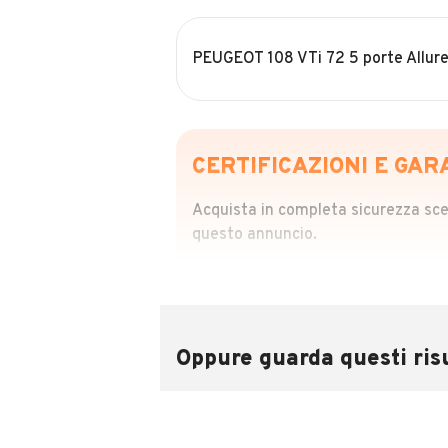
PEUGEOT 108 VTi 72 5 porte Allur
CERTIFICAZIONI E GAR
Acquista in completa sicurezza scegl
questo annuncio.
STORIA DEL VEIC
Richiedi da 39,99
Sponsorizzato
Oppure guarda questi risu
Attraverso il report CARFAX potrai 
utilizzando il numero di targa.