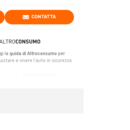
CONTATTA
gi la
guida di Altroconsumo
per
uistare e vivere l’auto in sicurezza
SCARICA GUIDA