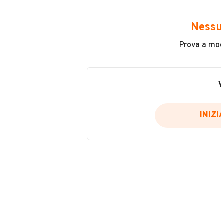
Avrai accesso a tutte le informazio
e sicuro, come:
Nessu
Incidenti in cui è stato coinvolto
Prova a modi
L'ultima lettura del contachilo
Data e luogo di immatricolazio
Data e luogo delle revisioni ef
Importazioni
INIZ
Inserisci il numero di targa per verif
Per saperne di più su CARFAX visit
VERIFIC