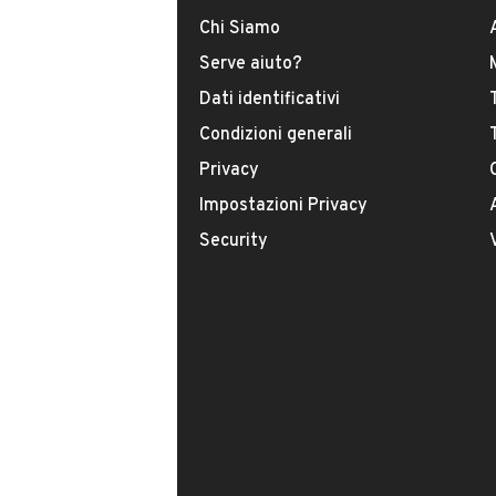
Chi Siamo
Tipologia
Serve aiuto?
USATO
Dati identificativi
Condizioni generali
Modello
108
Privacy
Impostazioni Privacy
Carburante
Security
Benzina
Immatricolazione
2019
Cambio
VENDITORE
Cambio manuale
PANERO AUTO SRL