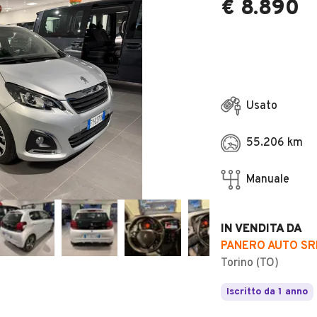
€ 8.890
Usato
55.206 km
Manuale
IN VENDITA DA
PANERO AUTO SR
Torino (TO)
Iscritto da 1 anno