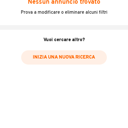
Nessun annuncio trovato
* Il canone mensile dei veicoli a noleggio può variare in base alla
Prova a modificare o eliminare alcuni filtri
durata del contratto, al numero di km inclusi e all'importo versato
come anticipo. Richiediamo ai nostri inserzionisti di indicare il prezzo
IVA inclusa. Vi raccomandiamo di verificare che il prezzo indicato
comprenda effettivamente l'IVA.
Vuoi cercare altro?
INIZIA UNA NUOVA RICERCA