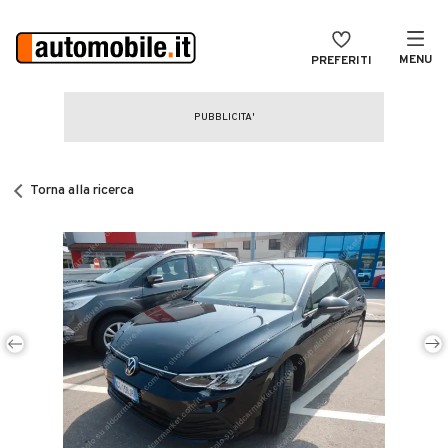
MENU
PREFERITI
CERCA
VENDI
Auto
MAGAZINE
Auto usate
Torna alla ricerca
ACCEDI
Auto Km 0
Auto Nuove
Noleggio a lungo termine
Auto d'epoca
Moto
Camper