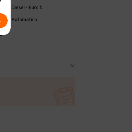
a
Diesel - Euro 5
Automatico
E