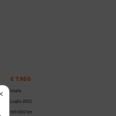
€ 7.900
Usato
Luglio 2012
169.000 km