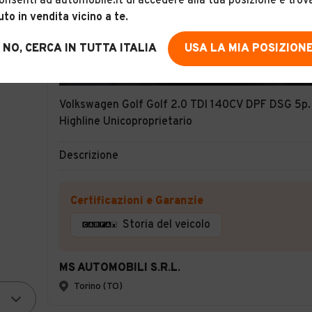
onsenti ad automobile.it di accedere alla tua posizione e trov
uto in vendita vicino a te
.
NO, CERCA IN TUTTA ITALIA
USA LA MIA POSIZION
17
Volkswagen Golf Golf 2.0 TDI 140CV DPF DSG 5p.
Highline Unicoproprietario
Descrizione
Certificazioni e Garanzie
Storia del veicolo
MS AUTOMOBILI S.R.L.
Torino (TO)