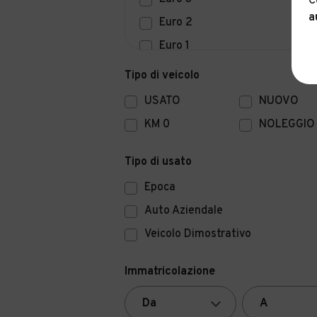
C
a
Euro 2
Euro 1
Euro 0
Tipo di veicolo
USATO
NUOVO
KM 0
NOLEGGIO
Tipo di usato
Epoca
Auto Aziendale
Veicolo Dimostrativo
Immatricolazione