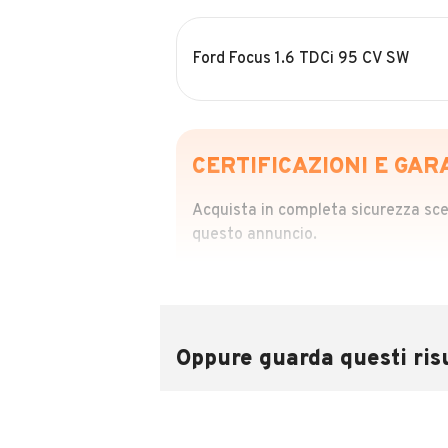
Ford Focus 1.6 TDCi 95 CV SW
CERTIFICAZIONI E GAR
Acquista in completa sicurezza scegl
questo annuncio.
STORIA DEL VEIC
Richiedi da 39,99
Sponsorizzato
Oppure guarda questi risu
Attraverso il report CARFAX potrai 
utilizzando il numero di targa.