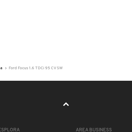
 nelle foto del veicolo o contatta
GU
per riceverlo.
TE DI AUTOGRECO CLICCA "VAI ALLO SHOP" IN FONDO
v 6 marce,clima,antifurto block shaft,autoradio
ia
Ford Focus 1.6 TDCi 95 CV SW
i in lega,vetri e specchietti elettrici,doppie
ibilita' di permuta e finanziamento info autogreco
ESTETICA E CONDIZIONI
ACCESSORI
ESPLORA
AREA BUSINESS