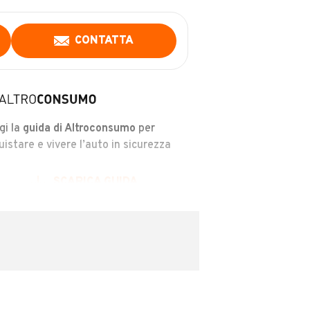
CONTATTA
gi la
guida di Altroconsumo
per
uistare e vivere l’auto in sicurezza
SCARICA GUIDA