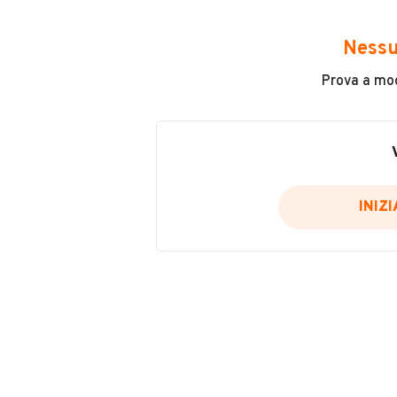
Avrai accesso a tutte le informazio
e sicuro, come:
Nessu
Incidenti in cui è stato coinvolto
Prova a modi
L'ultima lettura del contachilo
Data e luogo di immatricolazio
Data e luogo delle revisioni ef
Importazioni
INIZ
Inserisci il numero di targa per verif
Per saperne di più su CARFAX visit
VERIFIC