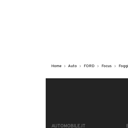
Non hai il numero di targa? Cercalo
il venditore al telefono
o
via e-mail
DESCRIZIONE
PER VISUALIZZARE TUTTE LE OFFER
ALLA PAGINA ford focus 1600tdci 95c
Home
Auto
FORD
Focus
Fogg
cd,usb,aux,bluetooth,fendinebbia,cerch
chiavi.ottime condizioni generaliposs
MOSTRA NUMERO
INFORMAZIONI VEICOLO
DATI BASE
CONSUMI
AUTOMOBILE.IT