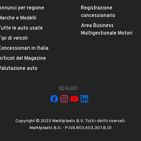
Marca
Annunci per regione
Registrazione
FORD
concessionario
Marche e Modelli
Area Business
Tutte le auto usate
Versione
Multigestionale Motori
Tipi di veicoli
Focus 1.6 TDCi 95 CV SW
Concessionari in Italia
Chilometri
Articoli del Magazine
280.000
Valutazione auto
Potenza
VEDI TUTTI
SEGUICI
70 kW (95 CV)
Numero di porte
4 o 5 porte
Copyright © 2023 Marktplaats B.V. Tutti i diritti riservati.
Marktplaats B.V. - P.IVA 803.603.307.B.01
 NUNZIO
Cilindrata