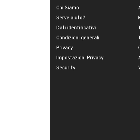
Tipologia
Chi Siamo
USATO
Serve aiuto?
Dati identificativi
Modello
Condizioni generali
Focus
Privacy
Carburante
Impostazioni Privacy
Diesel
Security
Immatricolazione
Giugno 2014
Cambio
VENDITORE
Cambio manuale
AUTOGRECO DI GRECO
Numero di posti
Iscritto da 3 anni