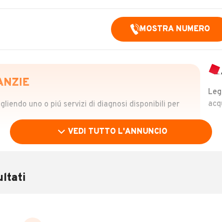
MOSTRA NUMERO
ANZIE
Leg
acq
iendo uno o piú servizi di diagnosi disponibili per
VEDI TUTTO L'ANNUNCIO
OLO
 €
ltati
verificare la storia del veicolo semplicemente