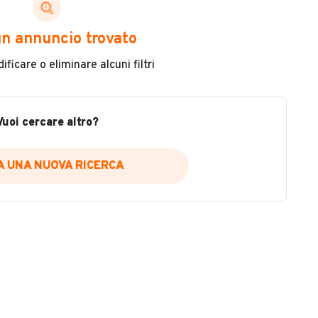
ni di cui necessiti per scegliere in modo trasparente
n annuncio trovato
 il veicolo
ficare o eliminare alcuni filtri
metri
ne
fettuate
Vuoi cercare altro?
IA UNA NUOVA RICERCA
icare la disponibilità del report.
a
il sito web
A DISPONIBILITÀ REPORT