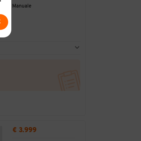
a
Manuale
E
€ 3.999