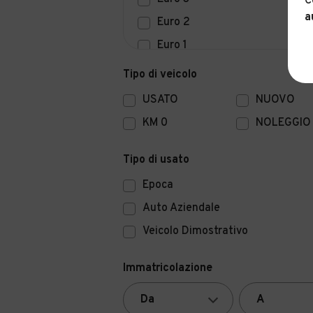
C
a
Euro 2
Euro 1
Euro 0
Tipo di veicolo
USATO
NUOVO
KM 0
NOLEGGIO
Tipo di usato
Epoca
Auto Aziendale
Veicolo Dimostrativo
Immatricolazione