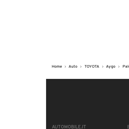
Non hai il numero di targa? Cercalo
il venditore al telefono
o
via e-mail
DESCRIZIONE
VETTURA IN OTTIMO STATO.
VIENE TAGLIANDATA AL MOMENTO D
Home
Auto
TOYOTA
Aygo
Pal
PER INFORMAZIONI O PER POTER VI
MECCANICO DI FIDUCIA) CONTATTAT
POSSIBILITA' DI FINANZIAMENTO.
INFORMAZIONI VEICOLO
DATI BASE
CONSUMI
AUTOMOBILE.IT