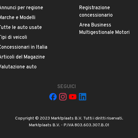
Marca
Annunci per regione
Registrazione
TOYOTA
concessionario
Marche e Modelli
Area Business
Tutte le auto usate
Versione
Multigestionale Motori
Tipi di veicoli
Aygo 1.0 12V VVT-i 3p. Lounge Connect
Concessionari in Italia
Chilometri
Articoli del Magazine
128.600
Valutazione auto
Potenza
VEDI TUTTI
SEGUICI
50 kW (67 CV)
Numero di porte
2 o 3 porte
Copyright © 2023 Marktplaats B.V. Tutti i diritti riservati.
Marktplaats B.V. - P.IVA 803.603.307.B.01
Cilindrata