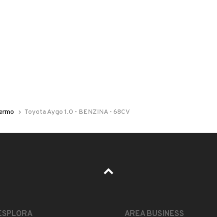
 nelle foto del veicolo o contatta
GU
per riceverlo.
ELLA CONSEGNA.
ermo
Toyota Aygo 1.0 - BENZINA - 68CV
SIONARE LA VETTURA (ANCHE CON IL VOSTRO
EMI AL
MOSTRA NUMERO
, ANCHE WATSAPP.
ESTETICA E CONDIZIONI
ACCESSORI
ESPLORA
AREA BUSINESS