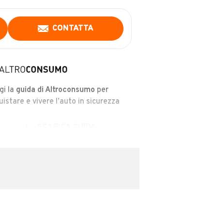
CONTATTA
gi la
guida di Altroconsumo
per
uistare e vivere l’auto in sicurezza
SCARICA GUIDA