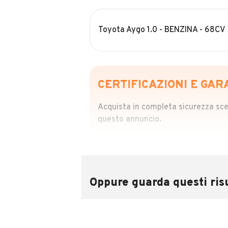
Toyota Aygo 1.0 - BENZINA - 68CV
CERTIFICAZIONI E GAR
Acquista in completa sicurezza scegl
questo annuncio.
STORIA DEL VEIC
Richiedi da 39,99
Sponsorizzato
Oppure guarda questi risu
Attraverso il report CARFAX potrai 
utilizzando il numero di targa.