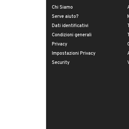
Tipologia
Chi Siamo
USATO
Serve aiuto?
Dati identificativi
Modello
Condizioni generali
Aygo
Privacy
Carburante
Impostazioni Privacy
Benzina
Security
Immatricolazione
Ottobre 2013
Cambio
VENDITORE
Cambio manuale
MINI FABRIZIO
Numero di posti
Iscritto da 2 anni