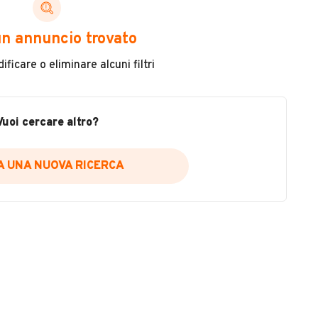
ni di cui necessiti per scegliere in modo trasparente
n annuncio trovato
 il veicolo
ficare o eliminare alcuni filtri
metri
ne
fettuate
Vuoi cercare altro?
IA UNA NUOVA RICERCA
icare la disponibilità del report.
a
il sito web
A DISPONIBILITÀ REPORT