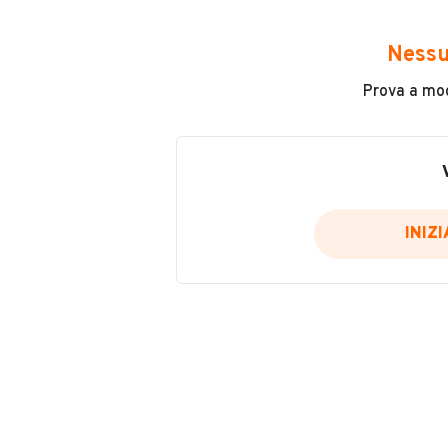
Avrai accesso a tutte le informazio
e sicuro, come:
Nessu
Incidenti in cui è stato coinvolto
Prova a modi
L'ultima lettura del contachilo
Data e luogo di immatricolazio
Data e luogo delle revisioni ef
Importazioni
INIZ
Inserisci il numero di targa per verif
Per saperne di più su CARFAX visit
VERIFIC