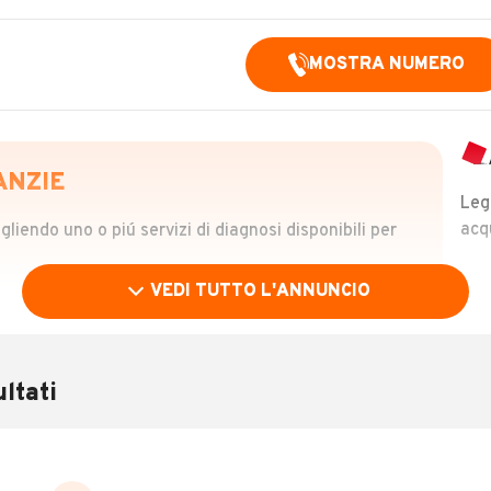
MOSTRA NUMERO
ANZIE
Leg
acq
iendo uno o piú servizi di diagnosi disponibili per
VEDI TUTTO L'ANNUNCIO
OLO
 €
ltati
verificare la storia del veicolo semplicemente