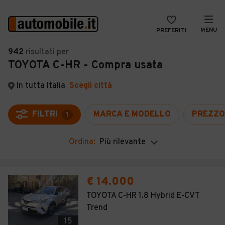
MENU
PREFERITI
CERCA
942
risultati
per
TOYOTA C-HR - Compra usata
VENDI
Auto
MAGAZINE
Auto usate
In tutta Italia
Scegli città
ACCEDI
Auto Km 0
FILTRI
MARCA E MODELLO
PREZZO
1
Auto Nuove
Ordina:
Più rilevante
Noleggio a lungo termine
Auto d'epoca
€ 14.000
Moto
TOYOTA C-HR 1.8 Hybrid E-CVT
Trend
Camper
15