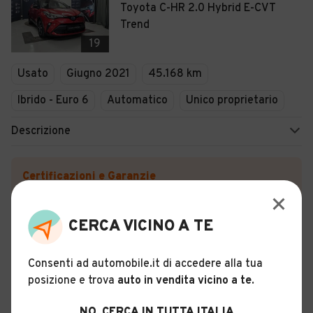
Toyota C-HR 2.0 Hybrid E-CVT
Trend
19
Usato
Giugno 2021
45.168 km
Ibrido - Euro 6
Automatico
Unico proprietario
Descrizione
Certificazioni e Garanzie
Usato Certificato
CERCA VICINO A TE
Storia del veicolo
Consenti ad automobile.it di accedere alla tua
SVEZIA AUTO SRL
posizione e trova
auto in vendita vicino a te
.
Roma (RM)
NO, CERCA IN TUTTA ITALIA