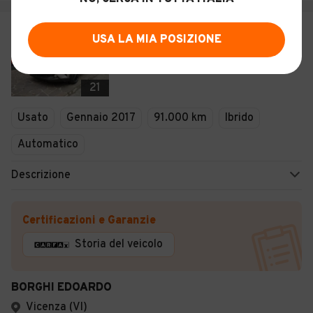
€ 16.500
USA LA MIA POSIZIONE
TOYOTA C-HR LOUNGE
21
Usato
Gennaio 2017
91.000 km
Ibrido
Automatico
Descrizione
Certificazioni e Garanzie
Storia del veicolo
BORGHI EDOARDO
Vicenza (VI)