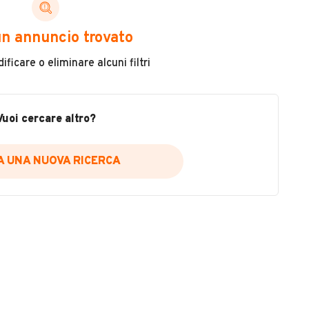
ni di cui necessiti per scegliere in modo trasparente
n annuncio trovato
 il veicolo
ficare o eliminare alcuni filtri
metri
ne
fettuate
Vuoi cercare altro?
IA UNA NUOVA RICERCA
icare la disponibilità del report.
a
il sito web
A DISPONIBILITÀ REPORT