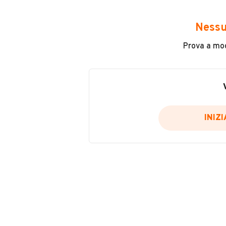
Avrai accesso a tutte le informazio
e sicuro, come:
Nessu
Incidenti in cui è stato coinvolto
Prova a modi
L'ultima lettura del contachilo
Data e luogo di immatricolazio
Data e luogo delle revisioni ef
Importazioni
INIZ
Inserisci il numero di targa per verif
Per saperne di più su CARFAX visit
VERIFIC