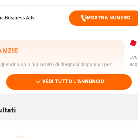
ic Business Adv
MOSTRA NUMERO
ANZIE
Leg
acq
iendo uno o piú servizi di diagnosi disponibili per
VEDI TUTTO L'ANNUNCIO
OLO
 €
ltati
verificare la storia del veicolo semplicemente