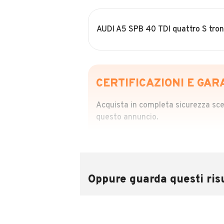
AUDI A5 SPB 40 TDI quattro S tron
CERTIFICAZIONI E GAR
Acquista in completa sicurezza scegl
questo annuncio.
STORIA DEL VEIC
Richiedi da 39,99
Sponsorizzato
Oppure guarda questi risu
Attraverso il report CARFAX potrai 
utilizzando il numero di targa.