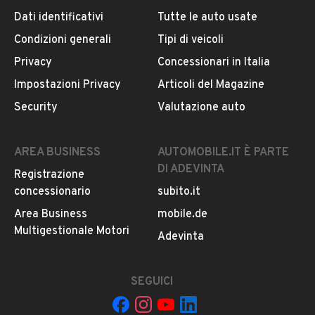
Dati identificativi
Tutte le auto usate
Condizioni generali
Tipi di veicoli
DESCRIZIONE
Privacy
Concessionari in Italia
Impostazioni Privacy
Articoli del Magazine
MOSTRA NUMERO
Security
Valutazione auto
POSSIBILE AGGIUNTA DI GARANZIA DAI 12 /24 MESI.
AREA BUSINESS
AUTOMOBILE.IT È PARTE
DI ADEVINTA
Registrazione
ABBIAMO PIU DI 250 MODELLI DI AUTO DISPONIBILI SUL
concessionario
subito.it
NOSTRO STORE AQUATTROCARS.COM
PER QUALSIASI INFORMAZIONE NON ESITATE A
Area Business
mobile.de
CONTTATARCI.
Multigestionale Motori
LEGGI TUTTO
Adevinta
L'AUTO SI TROVA IN OTTIME CONDIZIONI. PER
QUALSIASI INFORMAZIONE NON ESITATE A
SEGUICI
INFORMAZIONI VEICOLO
CONTATTARCI.DISPONIBILE PER QUALSIASI PROVA
ANCHE CON IL VOSTRO MECCANICO DI FIDUCIA.