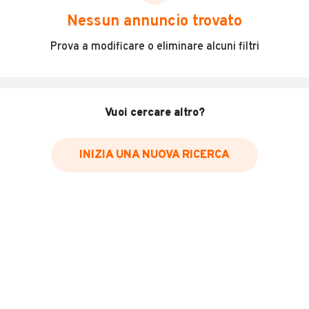
scegliere in modo trasparente e sicuro, come:
Nessun annuncio trovato
Incidenti in cui è stato coinvolto il veicolo
Prova a modificare o eliminare alcuni filtri
L'ultima lettura del contachilometri
Data e luogo di immatricolazione
Data e luogo delle revisioni effettuate
Vuoi cercare altro?
Importazioni
INIZIA UNA NUOVA RICERCA
Inserisci il numero di targa per verificare la disponibilità
del report.
Per saperne di più su CARFAX visita
il sito web
VERIFICA DISPONIBILITÀ REPORT