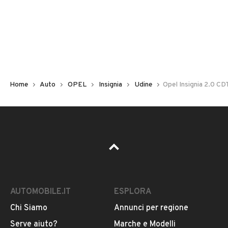
Non hai il numero di targa? Cercalo nelle foto del veicolo
o contatta
il venditore al telefono
o
via e-mail
per
riceverlo.
Home
Auto
OPEL
Insignia
Udine
Opel Insignia 2.0 CD
AUTOMOBILE.IT
ESPLORA
Chi Siamo
Annunci per regione
Pubblicità
Serve aiuto?
Marche e Modelli