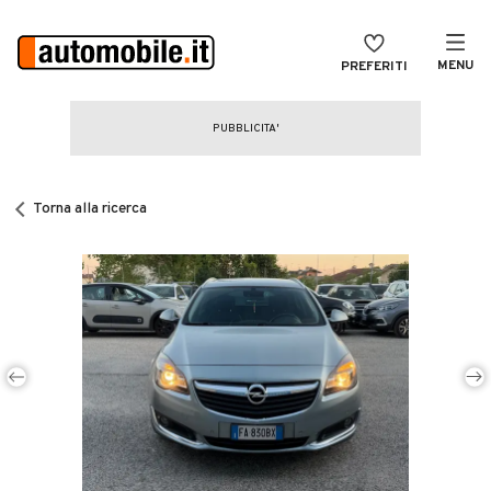
MENU
PREFERITI
CERCA
VENDI
Auto
MAGAZINE
Auto usate
Torna alla ricerca
ACCEDI
Auto Km 0
Auto Nuove
Noleggio a lungo termine
Auto d'epoca
Moto
Camper