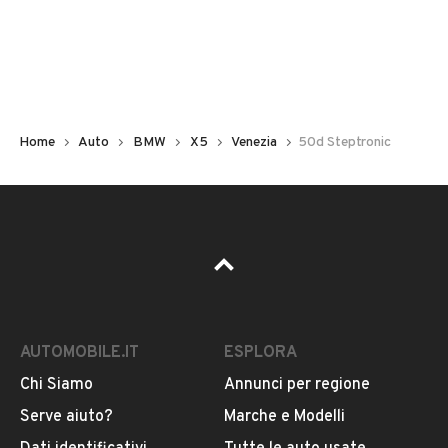
Non hai il numero di targa? Cercalo nelle foto del veicolo
o contatta
il venditore al telefono
o
via e-mail
per
riceverlo.
Home
Auto
BMW
X5
Venezia
50d Steptronic
AUTOMOBILE.IT
ESPLORA
Chi Siamo
Annunci per regione
Pubblicità
Serve aiuto?
Marche e Modelli