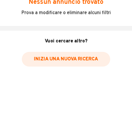
Nessun annuncio trovato
Incidenti in cui è stato coinvolto il veicolo
Prova a modificare o eliminare alcuni filtri
L'ultima lettura del contachilometri
Data e luogo di immatricolazione
Data e luogo delle revisioni effettuate
Vuoi cercare altro?
Importazioni
INIZIA UNA NUOVA RICERCA
Inserisci il numero di targa per verificare la disponibilità
del report.
Per saperne di più su CARFAX visita
il sito web
VERIFICA DISPONIBILITÀ REPORT