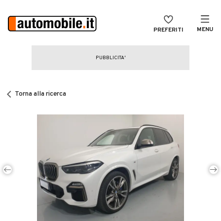
MENU
PREFERITI
CERCA
VENDI
Auto
MAGAZINE
Auto usate
Torna alla ricerca
ACCEDI
Auto Km 0
Auto Nuove
Noleggio a lungo termine
Auto d'epoca
Moto
Camper