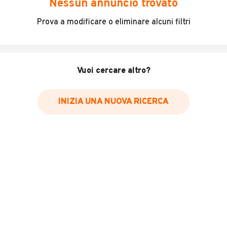
Nessun annuncio trovato
* Il canone mensile dei veicoli a noleggio può variare in base alla
Prova a modificare o eliminare alcuni filtri
durata del contratto, al numero di km inclusi e all'importo versato
come anticipo. Richiediamo ai nostri inserzionisti di indicare il prezzo
IVA inclusa. Vi raccomandiamo di verificare che il prezzo indicato
comprenda effettivamente l'IVA.
Vuoi cercare altro?
INIZIA UNA NUOVA RICERCA