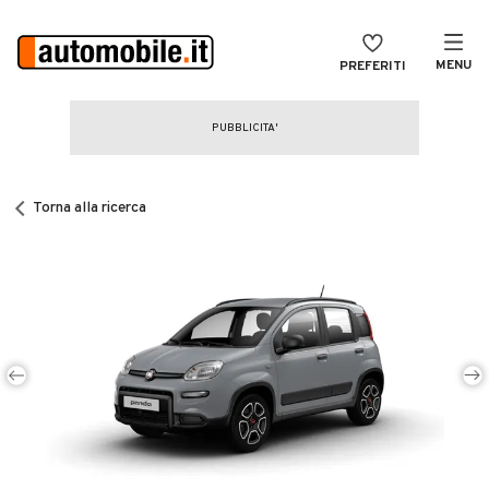
MENU
PREFERITI
CERCA
VENDI
Auto
MAGAZINE
Auto usate
Torna alla ricerca
ACCEDI
Auto Km 0
Auto Nuove
Noleggio a lungo termine
Auto d'epoca
Moto
Camper