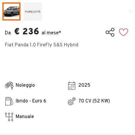
Veicoli Commerciali
Concessionari
€ 236
Da
al mese*
Fiat Panda 1.0 FireFly S&S Hybrid
Noleggio
2025
Ibrido - Euro 6
70 CV (52 KW)
Manuale