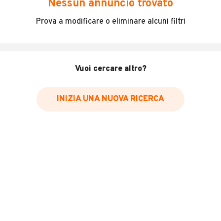
Nessun annuncio trovato
Incidenti in cui è stato coinvolto il veicolo
Prova a modificare o eliminare alcuni filtri
L'ultima lettura del contachilometri
Data e luogo di immatricolazione
Data e luogo delle revisioni effettuate
Vuoi cercare altro?
Importazioni
INIZIA UNA NUOVA RICERCA
Inserisci il numero di targa per verificare la disponibilità
del report.
Per saperne di più su CARFAX visita
il sito web
VERIFICA DISPONIBILITÀ REPORT