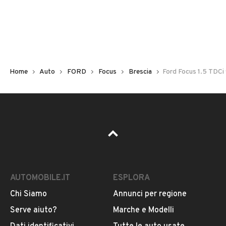
Non hai il numero di targa? Cercalo nelle foto del veicolo
o contatta
il venditore al telefono
o
via e-mail
per
riceverlo.
Home
Auto
FORD
Focus
Brescia
Ford Focus 1.5 TDCi
AUTOMOBILE.IT
ESPLORA
Chi Siamo
Annunci per regione
Pubblicità
Serve aiuto?
Marche e Modelli