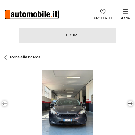
MENU
PREFERITI
CERCA
VENDI
Auto
MAGAZINE
Auto usate
Torna alla ricerca
ACCEDI
Auto Km 0
Auto Nuove
Noleggio a lungo termine
Auto d'epoca
Moto
Camper