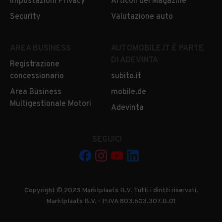
Impostazioni Privacy
Articoli del Magazine
Security
Valutazione auto
AREA BUSINESS
AUTOMOBILE.IT È PARTE
DI ADEVINTA
Registrazione
concessionario
subito.it
Area Business
mobile.de
Multigestionale Motori
Adevinta
SEGUICI
Copyright © 2023 Marktplaats B.V. Tutti i diritti riservati.
Marktplaats B.V. - P.IVA 803.603.307.B.01