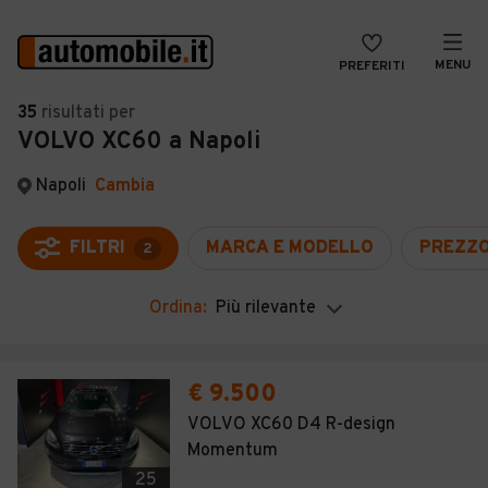
MENU
PREFERITI
CERCA
35
risultati
per
VOLVO XC60 a Napoli
VENDI
Auto
MAGAZINE
Auto usate
Napoli
Cambia
ACCEDI
Auto Km 0
FILTRI
MARCA E MODELLO
PREZZ
2
Auto Nuove
Ordina:
Più rilevante
Noleggio a lungo termine
Auto d'epoca
€ 9.500
Moto
VOLVO XC60 D4 R-design
Momentum
Camper
25