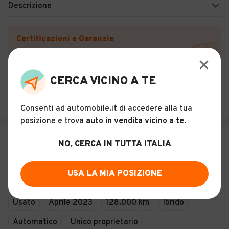
Descrizione
Certificazioni e Garanzie
Storia del veicolo
CERCA VICINO A TE
ARIEL CAR NAPOLI
Pozzuoli (NA)
Consenti ad automobile.it di accedere alla tua
posizione e trova
auto in vendita vicino a te
.
€ 27.900
NO, CERCA IN TUTTA ITALIA
Volvo XC60 2.0 d b4 Mhev Core
Bright auto Uniprop
USA LA MIA POSIZIONE
30
Usato
Aprile 2023
128.000 km
Ibrido
Automatico
Unico proprietario