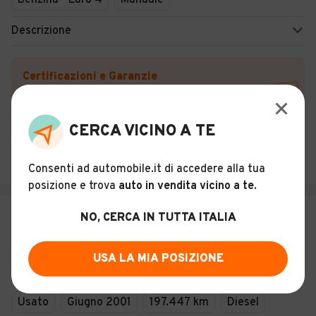
Benzina - Euro 4
Manuale
Descrizione
Certificazioni e Garanzie
Storia del veicolo
CERCA VICINO A TE
CRISTALLO SRLS
Mantova (MN)
Consenti ad automobile.it di accedere alla tua
posizione e trova
auto in vendita vicino a te
.
€ 1.999
NO, CERCA IN TUTTA ITALIA
Volkswagen Lupo 1.4 TDI cat
Highline
USA LA MIA POSIZIONE
7
Usato
Giugno 2001
197.447 km
Diesel