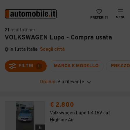
MENU
PREFERITI
CERCA
21
risultati
per
VOLKSWAGEN Lupo - Compra usata
VENDI
Auto
MAGAZINE
Auto usate
In tutta Italia
Scegli città
ACCEDI
Auto Km 0
FILTRI
MARCA E MODELLO
PREZZO
1
Auto Nuove
Ordina:
Più rilevante
Noleggio a lungo termine
Auto d'epoca
€ 2.800
Moto
Volkswagen Lupo 1.4 16V cat
Highline Air
Camper
6