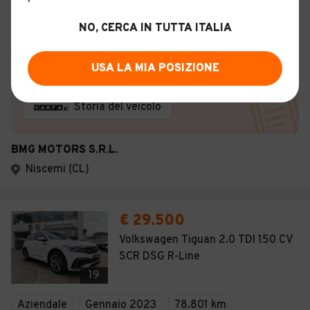
Diesel - Euro 6
Automatico
Unico proprietario
NO, CERCA IN TUTTA ITALIA
Descrizione
USA LA MIA POSIZIONE
Certificazioni e Garanzie
Storia del veicolo
BMG MOTORS S.R.L.
Niscemi (CL)
€ 29.500
Volkswagen Tiguan 2.0 TDI 150 CV
SCR DSG R-Line
19
Aziendale
Gennaio 2023
78.801 km