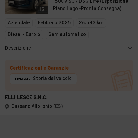
150CV SCR DSG Life (Esposizione
Piano Lago -Pronta Consegna)
15
Aziendale
Febbraio 2025
26.543 km
Diesel - Euro 6
Semiautomatico
Descrizione
Certificazioni e Garanzie
Storia del veicolo
F.LLI LESCE S.N.C.
Cassano Allo Ionio (CS)