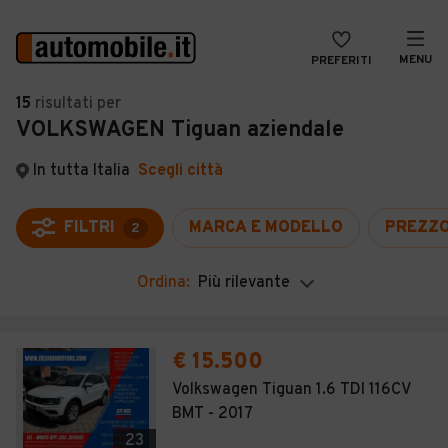
MENU
PREFERITI
CERCA
15
risultati
per
VOLKSWAGEN Tiguan aziendale
VENDI
Auto
MAGAZINE
Auto usate
In tutta Italia
Scegli città
ACCEDI
Auto Km 0
FILTRI
MARCA E MODELLO
PREZZ
2
Auto Nuove
Ordina:
Più rilevante
Noleggio a lungo termine
Auto d'epoca
€ 15.500
Moto
Volkswagen Tiguan 1.6 TDI 116CV
BMT - 2017
Camper
23