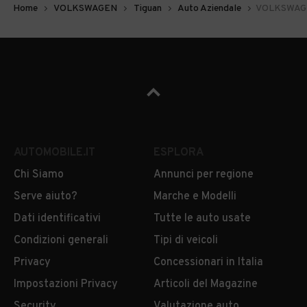
Home
VOLKSWAGEN
Tiguan
Auto Aziendale
VOLKSWAGEN
AUTOMOBILE.IT
ESPLORA
Chi Siamo
Annunci per regione
Serve aiuto?
Marche e Modelli
Dati identificativi
Tutte le auto usate
Condizioni generali
Tipi di veicoli
Privacy
Concessionari in Italia
Impostazioni Privacy
Articoli del Magazine
Security
Valutazione auto