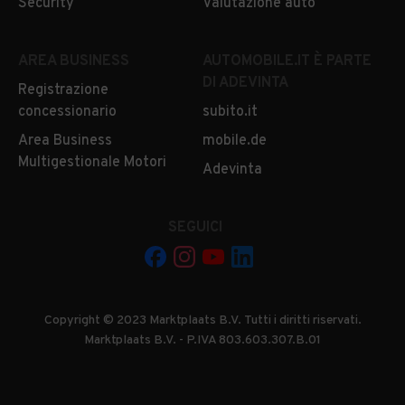
Security
Valutazione auto
AREA BUSINESS
AUTOMOBILE.IT È PARTE
DI ADEVINTA
Registrazione
concessionario
subito.it
Area Business
mobile.de
Multigestionale Motori
Adevinta
SEGUICI
Copyright © 2023 Marktplaats B.V. Tutti i diritti riservati.
Marktplaats B.V. - P.IVA 803.603.307.B.01