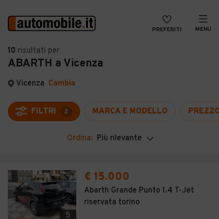
MENU
PREFERITI
CERCA
10
risultati
per
ABARTH a Vicenza
VENDI
Auto
MAGAZINE
Auto usate
Vicenza
Cambia
ACCEDI
Auto Km 0
FILTRI
MARCA E MODELLO
PREZZ
2
Auto Nuove
Ordina:
Più rilevante
Noleggio a lungo termine
Auto d'epoca
€ 15.000
Moto
Abarth Grande Punto 1.4 T-Jet
riservata torino
Camper
5