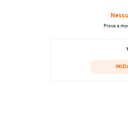
Avrai accesso a tutte le informazio
e sicuro, come:
Nessu
Incidenti in cui è stato coinvolto
Prova a modi
L'ultima lettura del contachilo
Data e luogo di immatricolazio
Data e luogo delle revisioni ef
Importazioni
INIZ
Inserisci il numero di targa per verif
Per saperne di più su CARFAX visit
VERIFIC