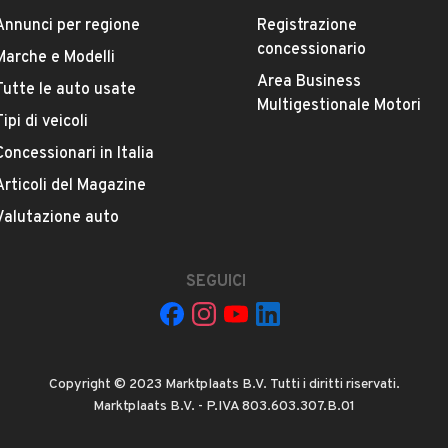
Annunci per regione
Registrazione
Versione
concessionario
Spider 3.0i V6 L
Marche e Modelli
Area Business
Tutte le auto usate
Multigestionale Motori
Chilometri
Tipi di veicoli
60.800
Concessionari in Italia
Articoli del Magazine
Potenza
VEDI TUTTI
Valutazione auto
141 kW (191 CV)
Numero di porte
SEGUICI
2 o 3 porte
Cilindrata
no
Copyright © 2023 Marktplaats B.V. Tutti i diritti riservati.
2959 cm³
Marktplaats B.V. - P.IVA 803.603.307.B.01
ASEGO