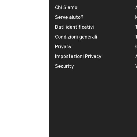
Chi Siamo
Modello
Gtv/Spider
Serve aiuto?
Dati identificativi
Carburante
Condizioni generali
Benzina
Privacy
Impostazioni Privacy
Immatricolazione
Security
Ottobre 1997
Cambio
VENDITORE
Cambio manuale
AUTOCLASSICHE
Numero di posti
Iscritto da meno di un an
2 posti
VIA ROMA, 263, 35020, ALBIGN
Carrozzeria