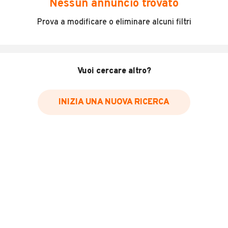
Nessun annuncio trovato
Incidenti in cui è stato coinvolto il veicolo
Prova a modificare o eliminare alcuni filtri
L'ultima lettura del contachilometri
Data e luogo di immatricolazione
Data e luogo delle revisioni effettuate
Vuoi cercare altro?
Importazioni
INIZIA UNA NUOVA RICERCA
Inserisci il numero di targa per verificare la disponibilità
del report.
Per saperne di più su CARFAX visita
il sito web
VERIFICA DISPONIBILITÀ REPORT