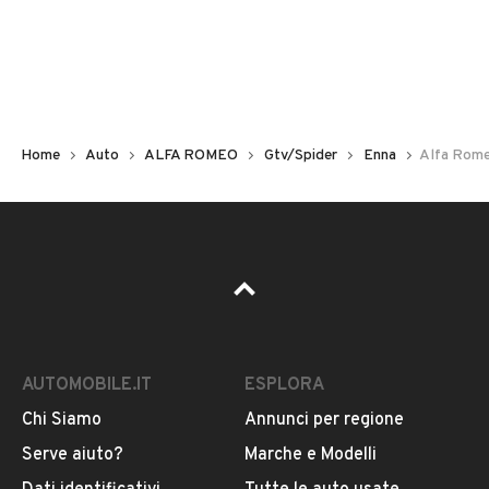
Non hai il numero di targa? Cercalo nelle foto del veicolo
o contatta
il venditore al telefono
o
via e-mail
per
riceverlo.
Home
Auto
ALFA ROMEO
Gtv/Spider
Enna
Alfa Rome
AUTOMOBILE.IT
ESPLORA
Chi Siamo
Annunci per regione
Pubblicità
Serve aiuto?
Marche e Modelli