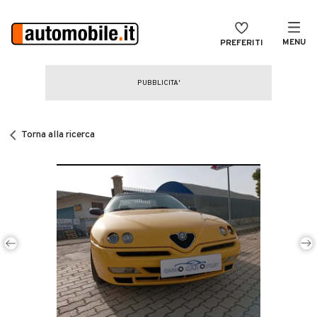
MENU
PREFERITI
CERCA
VENDI
Auto
MAGAZINE
Auto usate
Torna alla ricerca
ACCEDI
Auto Km 0
Auto Nuove
Noleggio a lungo termine
Auto d'epoca
Moto
Camper