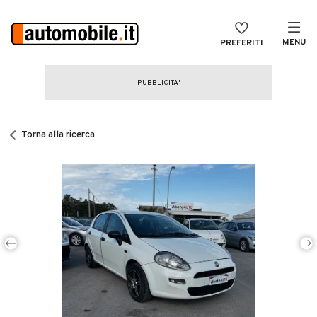
MENU
PREFERITI
CERCA
VENDI
Auto
MAGAZINE
Auto usate
Torna alla ricerca
ACCEDI
Auto Km 0
Auto Nuove
Noleggio a lungo termine
Auto d'epoca
Moto
Camper