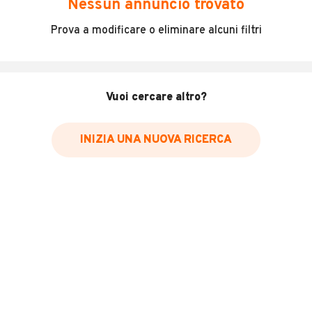
Nessun annuncio trovato
Incidenti in cui è stato coinvolto il veicolo
Prova a modificare o eliminare alcuni filtri
L'ultima lettura del contachilometri
Data e luogo di immatricolazione
Data e luogo delle revisioni effettuate
Vuoi cercare altro?
Importazioni
INIZIA UNA NUOVA RICERCA
Inserisci il numero di targa per verificare la disponibilità
del report.
Per saperne di più su CARFAX visita
il sito web
VERIFICA DISPONIBILITÀ REPORT