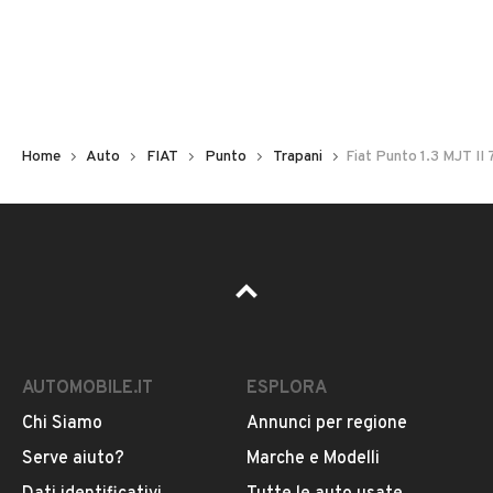
Non hai il numero di targa? Cercalo nelle foto del veicolo
o contatta
il venditore al telefono
o
via e-mail
per
riceverlo.
Home
Auto
FIAT
Punto
Trapani
Fiat Punto 1.3 MJT II
AUTOMOBILE.IT
ESPLORA
Chi Siamo
Annunci per regione
Pubblicità
Serve aiuto?
Marche e Modelli