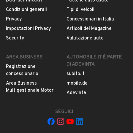
Dati identificativi
Tutte le auto usate
Condizioni generali
Tipi di veicoli
DESCRIZIONE
Privacy
Concessionari in Italia
-Fiat G.Punto-
Impostazioni Privacy
Articoli del Magazine
*
Security
Valutazione auto
*
*
Anno Immatricolazione: 2013
AREA BUSINESS
AUTOMOBILE.IT È PARTE
Cilindrata: 1.300
DI ADEVINTA
Registrazione
Chilometraggio: 180.000
concessionario
subito.it
Cambio: Manuale
Posti: 5
Area Business
mobile.de
*
Multigestionale Motori
LEGGI TUTTO
Adevinta
*
*
Prezzo €4.000
SEGUICI
INFORMAZIONI VEICOLO
Prezzo in promozione
Passaggio a carico del cliente.
DATI BASE
CONSUMI
ESTETICA E CONDIZ
*