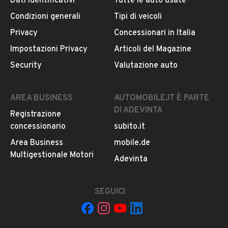
Dati identificativi
Tutte le auto usate
Condizioni generali
Tipi di veicoli
DESCRIZIONE
Privacy
Concessionari in Italia
[Rif. 20556482]
Impostazioni Privacy
Articoli del Magazine
Security
Valutazione auto
INFORMAZIONI VEICOLO
AREA BUSINESS
AUTOMOBILE.IT È PARTE
DATI BASE
CONSUMI
ESTETICA E CONDIZ
DI ADEVINTA
Registrazione
concessionario
subito.it
Tipologia
Area Business
mobile.de
USATO
Multigestionale Motori
Adevinta
Marca
MERCEDES BENZ
SEGUICI
Modello