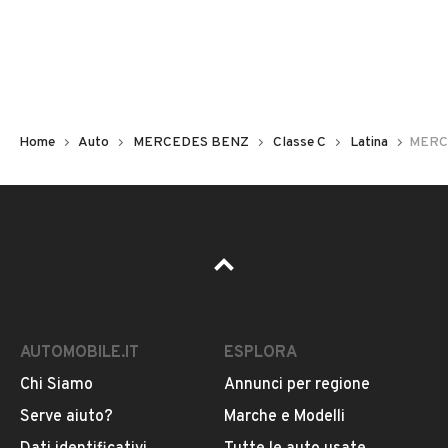
Non hai il numero di targa? Cercalo nelle foto del veicolo
o contatta
il venditore al telefono
o
via e-mail
per
riceverlo.
Home
Auto
MERCEDES BENZ
Classe C
Latina
MERC
AUTOMOBILE.IT
ESPLORA
Chi Siamo
Annunci per regione
Pubblicità
Serve aiuto?
Marche e Modelli