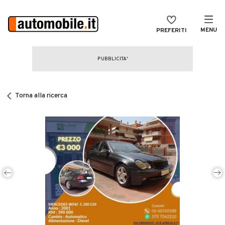
MENU
PREFERITI
CERCA
VENDI
Auto
MAGAZINE
Auto usate
Torna alla ricerca
ACCEDI
Auto Km 0
Auto Nuove
Noleggio a lungo termine
Auto d'epoca
Moto
Camper