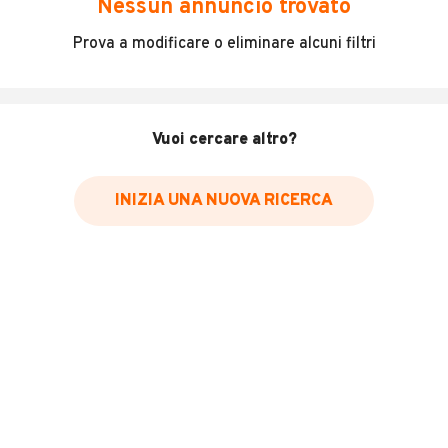
Nessun annuncio trovato
Incidenti in cui è stato coinvolto il veicolo
Prova a modificare o eliminare alcuni filtri
L'ultima lettura del contachilometri
Data e luogo di immatricolazione
Data e luogo delle revisioni effettuate
Vuoi cercare altro?
Importazioni
INIZIA UNA NUOVA RICERCA
Inserisci il numero di targa per verificare la disponibilità
del report.
Per saperne di più su CARFAX visita
il sito web
VERIFICA DISPONIBILITÀ REPORT