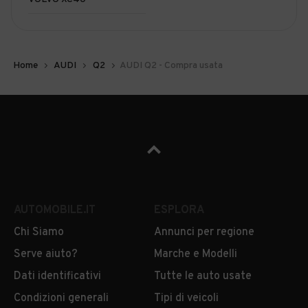
Home
AUDI
Q2
AUDI Q2 - Compra usata
AUTOMOBILE.IT
ESPLORA
Chi Siamo
Annunci per regione
Serve aiuto?
Marche e Modelli
Dati identificativi
Tutte le auto usate
Condizioni generali
Tipi di veicoli