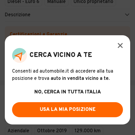
Diesel - Euro 6
Manuale
Unico proprietario
Descrizione
Certificazioni e Garanzie
Storia del veicolo
CERCA VICINO A TE
GI. CAR SRL
Consenti ad automobile.it di accedere alla tua
Piana degli Albanesi (PA)
posizione e trova
auto in vendita vicino a te
.
NO, CERCA IN TUTTA ITALIA
€ 18.900
Audi Q2 30 TDI S tronic Business
USA LA MIA POSIZIONE
GARANZIA 24 MESI
13
Aziendale
Ottobre 2019
129.000 km