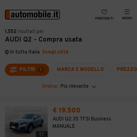
MENU
PREFERITI
CERCA
1.552
risultati
per
AUDI Q2 - Compra usata
VENDI
Auto
MAGAZINE
Auto usate
In tutta Italia
Scegli città
ACCEDI
Auto Km 0
FILTRI
MARCA E MODELLO
PREZZO
1
Auto Nuove
Ordina:
Più rilevante
Noleggio a lungo termine
Auto d'epoca
€ 19.500
Moto
AUDI Q2 35 TFSI Business
MANUALE
Camper
17