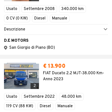
Veicoli Commerciali
Concessionari
Vuoi essere avvisato appena saranno disponibili
annunci con queste caratteristiche?