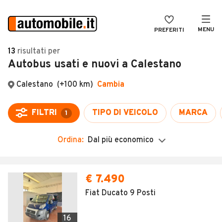
MENU
PREFERITI
CERCA
13
risultati
per
Autobus usati e nuovi a Calestano
VENDI
Auto
MAGAZINE
Auto usate
Calestano
(+100 km)
Cambia
ACCEDI
Auto Km 0
FILTRI
TIPO DI VEICOLO
MARCA
1
Auto Nuove
Ordina:
Dal più economico
Noleggio a lungo termine
Auto d'epoca
Moto
Camper