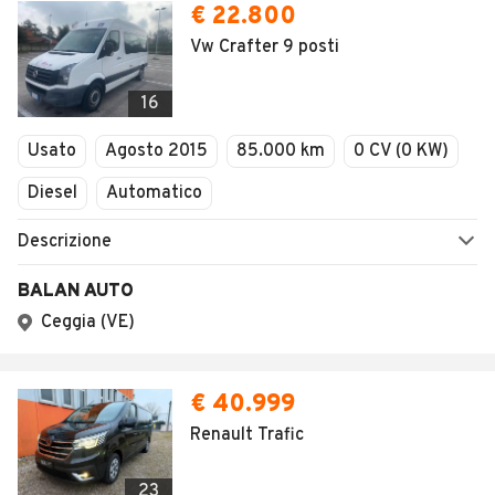
Impostazioni Privacy
Articoli del Magazine
Security
Valutazione auto
AREA BUSINESS
AUTOMOBILE.IT È PARTE
DI ADEVINTA
Registrazione
concessionario
subito.it
Area Business
mobile.de
Multigestionale Motori
Adevinta
SEGUICI
Copyright © 2023 Marktplaats B.V. Tutti i diritti riservati.
Marktplaats B.V. - P.IVA 803.603.307.B.01