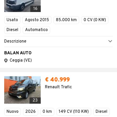
16
Usato
Agosto 2015
85.000 km
0 CV (0 KW)
Diesel
Automatico
Descrizione
BALAN AUTO
Ceggia (VE)
€ 40.999
Renault Trafic
23
Nuovo
2026
0 km
149 CV (110 KW)
Diesel