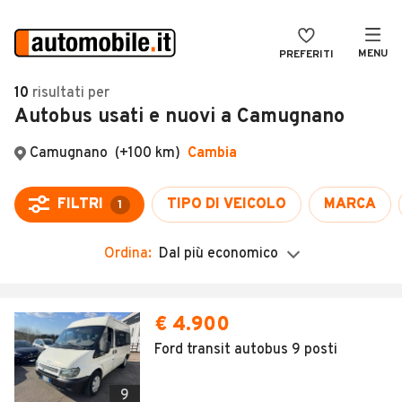
MENU
PREFERITI
CERCA
10
risultati
per
Autobus usati e nuovi a Camugnano
VENDI
Auto
MAGAZINE
Auto usate
ACCEDI
Auto Km 0
Auto Nuove
Ordina:
Dal più economico
Noleggio a lungo termine
Auto d'epoca
€ 4.900
Moto
Ford transit autobus 9 posti
Camper
9