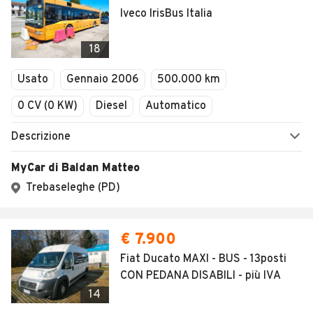
Iveco IrisBus Italia
18
Usato
Gennaio 2006
500.000 km
0 CV (0 KW)
Diesel
Automatico
Descrizione
MyCar di Baldan Matteo
Trebaseleghe (PD)
€ 7.900
Fiat Ducato MAXI - BUS - 13posti
CON PEDANA DISABILI - più IVA
14