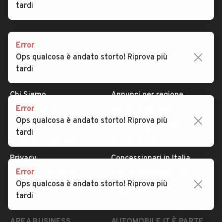
tardi
Error
Ops qualcosa è andato storto! Riprova più
tardi
AUTOMOBILE.IT
ESPLORA
Chi Siamo
Annunci per regione
Error
Serve aiuto?
Marche e Modelli
Ops qualcosa è andato storto! Riprova più
Dati identificativi
Tutte le auto usate
tardi
Condizioni generali
Tipi di veicoli
Privacy
Concessionari in Italia
Error
Impostazioni Privacy
Articoli del Magazine
Ops qualcosa è andato storto! Riprova più
Security
Valutazione auto
tardi