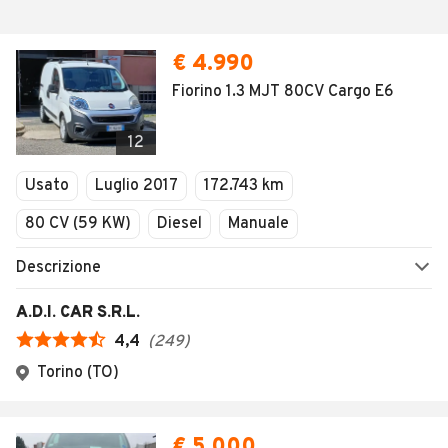
€ 4.990
Fiorino 1.3 MJT 80CV Cargo E6
12
Usato
Luglio 2017
172.743 km
80 CV (59 KW)
Diesel
Manuale
Descrizione
A.D.I. CAR S.R.L.
4,4
(
249
)
Torino (TO)
€ 5.000