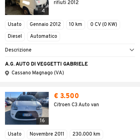
rifiuti 2012
4
Usato
Gennaio 2012
10 km
0 CV (0 KW)
Diesel
Automatico
Descrizione
A.G. AUTO DI VEGGETTI GABRIELE
Cassano Magnago (VA)
€ 3.500
Citroen C3 Auto van
16
Usato
Novembre 2011
230.000 km