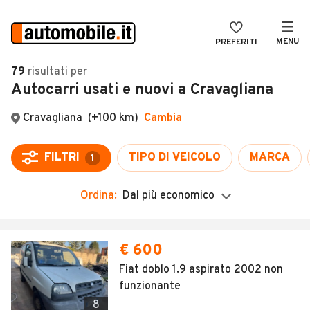
MENU
PREFERITI
CERCA
79
risultati
per
Autocarri usati e nuovi a Cravagliana
VENDI
Auto
MAGAZINE
Auto usate
ACCEDI
Auto Km 0
Auto Nuove
Ordina:
Dal più economico
Noleggio a lungo termine
Auto d'epoca
€ 600
Moto
Fiat doblo 1.9 aspirato 2002 non
funzionante
Camper
8