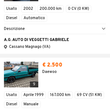
Veicoli Commerciali
Usato
2002
200.000 km
0 CV (0 KW)
Concessionari
Diesel
Automatico
Descrizione
A.G. AUTO DI VEGGETTI GABRIELE
Cassano Magnago (VA)
€ 2.500
Daewoo
9
Usato
Aprile 1999
167.000 km
69 CV (51 KW)
Diesel
Manuale