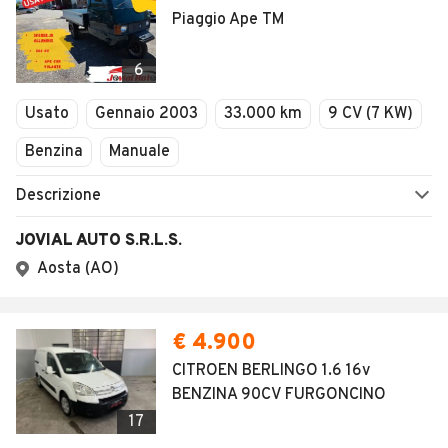
Piaggio Ape TM
6
Usato
Gennaio 2003
33.000 km
9 CV (7 KW)
Benzina
Manuale
Descrizione
JOVIAL AUTO S.R.L.S.
Aosta (AO)
€ 4.900
CITROEN BERLINGO 1.6 16v
BENZINA 90CV FURGONCINO
17