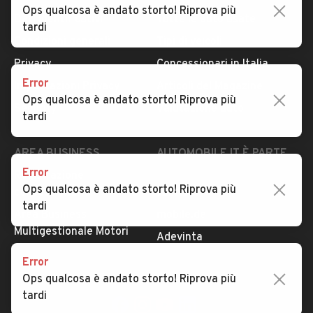
Ops qualcosa è andato storto! Riprova più
Dati identificativi
Tutte le auto usate
tardi
Condizioni generali
Tipi di veicoli
Privacy
Concessionari in Italia
Error
Impostazioni Privacy
Articoli del Magazine
Ops qualcosa è andato storto! Riprova più
Security
Valutazione auto
tardi
AREA BUSINESS
AUTOMOBILE.IT È PARTE
DI ADEVINTA
Error
Registrazione
Ops qualcosa è andato storto! Riprova più
concessionario
subito.it
tardi
Area Business
mobile.de
Multigestionale Motori
Adevinta
Error
Ops qualcosa è andato storto! Riprova più
SEGUICI
tardi