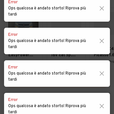
Error
Ops qualcosa è andato storto! Riprova più
tardi
Error
Ops qualcosa è andato storto! Riprova più
€ 4.950
€ 1.800
€ 3.900
tardi
Fiat Panda 1.2
Ford Focus 1.6i
Citroen C4
EasyPower
16V cat 5p.
Picasso 1.
Lounge
Ambiente
7posti 20
Uboldo (VA)
Lurate Caccivio (CO)
Error
Ops qualcosa è andato storto! Riprova più
tardi
VEDI TUTTE
Error
Ops qualcosa è andato storto! Riprova più
Cerca altri risultati
tardi