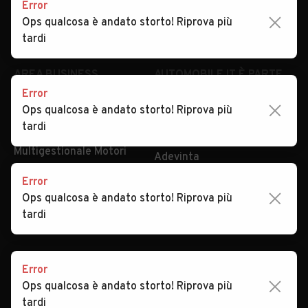
Error
Impostazioni Privacy
Articoli del Magazine
Ops qualcosa è andato storto! Riprova più
Security
Valutazione auto
tardi
AREA BUSINESS
AUTOMOBILE.IT È PARTE
DI ADEVINTA
Error
Registrazione
Ops qualcosa è andato storto! Riprova più
concessionario
subito.it
tardi
Area Business
mobile.de
Multigestionale Motori
Adevinta
Error
Ops qualcosa è andato storto! Riprova più
SEGUICI
tardi
Error
Copyright © 2023 Marktplaats B.V. Tutti i diritti riservati.
Ops qualcosa è andato storto! Riprova più
Marktplaats B.V. - P.IVA 803.603.307.B.01
tardi