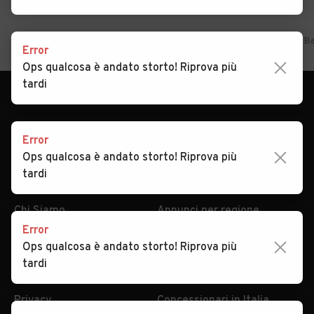
Home
Lombardia
Lecco
Ballabio
Auto usate in vendita Ba
Error
Ops qualcosa è andato storto! Riprova più
tardi
Error
Ops qualcosa è andato storto! Riprova più
tardi
AUTOMOBILE.IT
ESPLORA
Chi Siamo
Annunci per regione
Error
Serve aiuto?
Marche e Modelli
Ops qualcosa è andato storto! Riprova più
Dati identificativi
Tutte le auto usate
tardi
Condizioni generali
Tipi di veicoli
Privacy
Concessionari in Italia