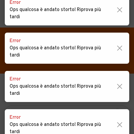
Error
Ops qualcosa è andato storto! Riprova più
tardi
MENU
PREFERITI
CERCA
VENDI
Auto
Error
Auto usate in vendita
Ops qualcosa è andato storto! Riprova più
MAGAZINE
Auto usate
Ballabio
tardi
ACCEDI
Auto Km 0
Auto Nuove
Error
Ops qualcosa è andato storto! Riprova più
USATO
NUOVO
Noleggio a lungo termine
tardi
KM 0
NOLEGGIO
Auto d'epoca
Moto
Error
Camper
Ops qualcosa è andato storto! Riprova più
tardi