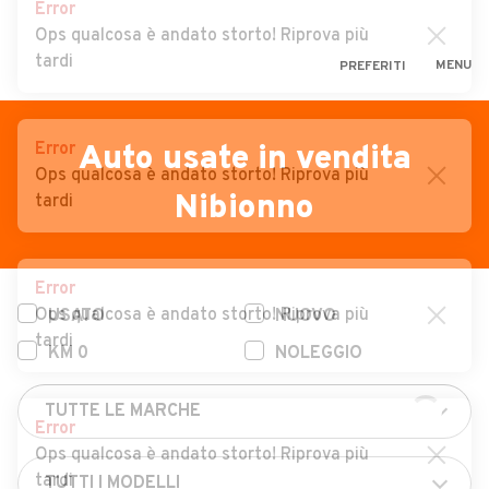
Error
Ops qualcosa è andato storto! Riprova più
tardi
MENU
PREFERITI
CERCA
VENDI
Auto
Error
Auto usate in vendita
Ops qualcosa è andato storto! Riprova più
MAGAZINE
Auto usate
Nibionno
tardi
ACCEDI
Auto Km 0
Auto Nuove
Error
Ops qualcosa è andato storto! Riprova più
USATO
NUOVO
Noleggio a lungo termine
tardi
KM 0
NOLEGGIO
Auto d'epoca
Moto
Error
Camper
Ops qualcosa è andato storto! Riprova più
tardi