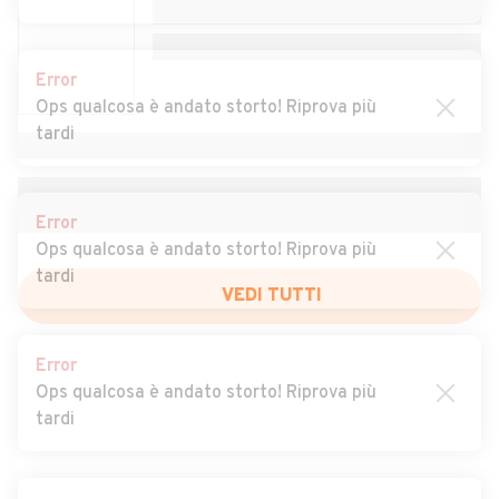
Auto usate Sirtori
Auto usate Sueglio
Auto usate Suello
Auto usate Taceno
Error
Auto usate Torre de' Busi
Auto usate Tremenico
Ops qualcosa è andato storto! Riprova più
tardi
Auto usate Valgreghentino
Auto usate Valmadrera
Auto usate Varenna
Auto usate Vendrogno
Error
Auto usate Vercurago
Auto usate Verderio
Ops qualcosa è andato storto! Riprova più
tardi
Auto usate Vestreno
Auto usate Viganò
VEDI TUTTI
Error
Ops qualcosa è andato storto! Riprova più
tardi