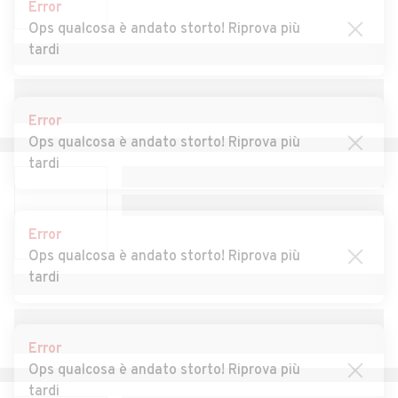
Error
Auto usate Montevecchia
Auto usate Monticello
Ops qualcosa è andato storto! Riprova più
Brianza
tardi
Auto usate Morterone
Auto usate Oggiono
Auto usate Olgiate Molgora
Auto usate Olginate
Error
Ops qualcosa è andato storto! Riprova più
Auto usate Oliveto Lario
Auto usate Osnago
tardi
Auto usate Paderno d'Adda
Auto usate Pagnona
Auto usate Parlasco
Auto usate Pasturo
Error
Ops qualcosa è andato storto! Riprova più
Auto usate Perledo
Auto usate Pescate
tardi
Auto usate Premana
Auto usate Primaluna
Auto usate Robbiate
Auto usate Rogeno
Error
Auto usate Santa Maria Hoè
Auto usate Sirone
Ops qualcosa è andato storto! Riprova più
tardi