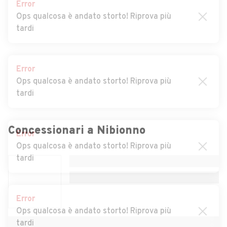
Error
Ops qualcosa è andato storto! Riprova più
Auto usate Cassago
Auto usate Cassina
tardi
Brianza
Valsassina
Auto usate Castello di
Auto usate Cernusco
Brianza
Lombardone
Error
Ops qualcosa è andato storto! Riprova più
Auto usate Cesana Brianza
Auto usate Civate
tardi
Auto usate Colico
Auto usate Colle Brianza
Auto usate Cortenova
Auto usate Costa Masnaga
Error
Auto usate Crandola
Auto usate Cremella
Ops qualcosa è andato storto! Riprova più
Concessionari a
Nibionno
Valsassina
tardi
Auto usate Cremeno
Auto usate Dervio
Auto usate Dolzago
Auto usate Dorio
Error
Ops qualcosa è andato storto! Riprova più
Auto usate Ello
Auto usate Erve
tardi