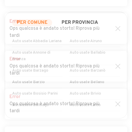
Error
PER COMUNE
PER PROVINCIA
Ops qualcosa è andato storto! Riprova più
tardi
Auto usate Abbadia Lariana
Auto usate Airuno
Auto usate Annone di
Auto usate Ballabio
Error
Brianza
Ops qualcosa è andato storto! Riprova più
Auto usate Barzago
Auto usate Barzanò
tardi
Auto usate Barzio
Auto usate Bellano
Auto usate Bosisio Parini
Auto usate Brivio
Error
Ops qualcosa è andato storto! Riprova più
Auto usate Bulciago
Auto usate Calco
tardi
Auto usate Calolziocorte
Auto usate Carenno
MOSTRA ALTRI
Auto usate Casargo
Auto usate Casatenovo