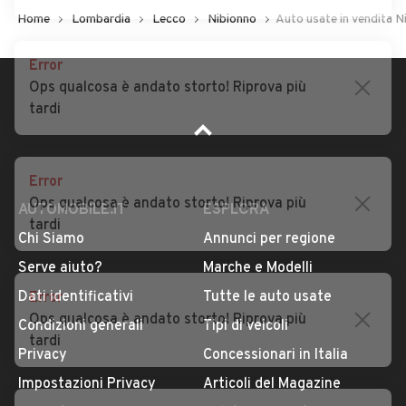
Home
Lombardia
Lecco
Nibionno
Auto usate in vendita N
Error
Ops qualcosa è andato storto! Riprova più
tardi
Error
Ops qualcosa è andato storto! Riprova più
tardi
AUTOMOBILE.IT
ESPLORA
Chi Siamo
Annunci per regione
Error
Serve aiuto?
Marche e Modelli
Ops qualcosa è andato storto! Riprova più
Dati identificativi
Tutte le auto usate
tardi
Condizioni generali
Tipi di veicoli
Privacy
Concessionari in Italia