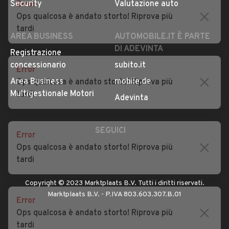
Error
Impostazioni Privacy
Articoli del Magazine
Ops qualcosa è andato storto! Riprova più
Security
Valutazione auto
tardi
AREA BUSINESS
AUTOMOBILE.IT È PARTE
DI ADEVINTA
Error
Registrazione
Ops qualcosa è andato storto! Riprova più
concessionario
subito.it
tardi
Area Business
mobile.de
Multigestionale Motori
Adevinta
Error
Ops qualcosa è andato storto! Riprova più
SEGUICI
tardi
Error
Copyright © 2023 Marktplaats B.V. Tutti i diritti riservati.
Ops qualcosa è andato storto! Riprova più
Marktplaats B.V. - P.IVA 803.603.307.B.01
tardi