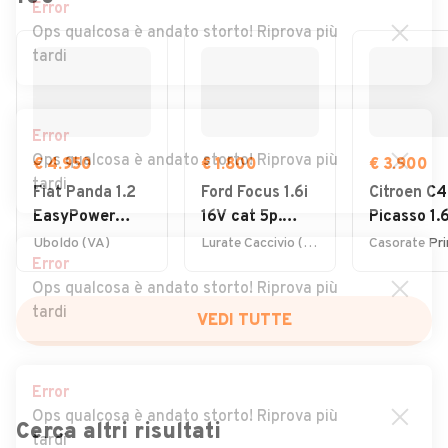
Error
Ops qualcosa è andato storto! Riprova più
tardi
Error
Ops qualcosa è andato storto! Riprova più
€ 4.950
€ 1.800
€ 3.900
tardi
Fiat Panda 1.2
Ford Focus 1.6i
Citroen C4
EasyPower
16V cat 5p.
Picasso 1.
Lounge
Ambiente
7posti 20
Uboldo (VA)
Lurate Caccivio (CO)
Error
Ops qualcosa è andato storto! Riprova più
tardi
VEDI TUTTE
Error
Ops qualcosa è andato storto! Riprova più
Cerca altri risultati
tardi