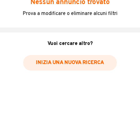
Nessun annuncio trovato
Incidenti in cui è stato coinvolto il veicolo
Prova a modificare o eliminare alcuni filtri
L'ultima lettura del contachilometri
Data e luogo di immatricolazione
Data e luogo delle revisioni effettuate
Vuoi cercare altro?
Importazioni
INIZIA UNA NUOVA RICERCA
Inserisci il numero di targa per verificare la disponibilità
del report.
Per saperne di più su CARFAX visita
il sito web
VERIFICA DISPONIBILITÀ REPORT