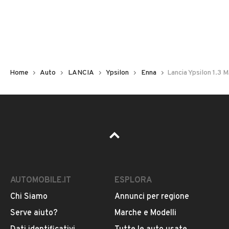
Non hai il numero di targa? Cercalo nelle foto del veicolo
o contatta
il venditore al telefono
o
via e-mail
per
riceverlo.
Home
Auto
LANCIA
Ypsilon
Enna
Lancia Ypsilon 1.3 
AUTOMOBILE.IT
ESPLORA
Chi Siamo
Annunci per regione
Pubblicità
Serve aiuto?
Marche e Modelli