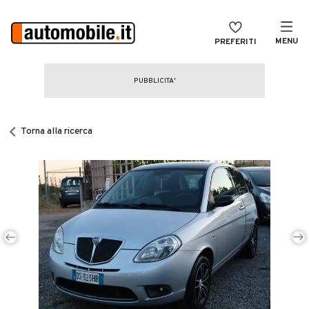
MENU
PREFERITI
CERCA
VENDI
Auto
MAGAZINE
Auto usate
Torna alla ricerca
ACCEDI
Auto Km 0
Auto Nuove
Noleggio a lungo termine
Auto d'epoca
Moto
Camper