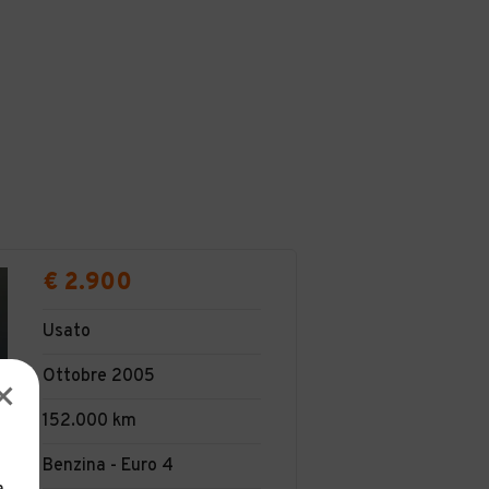
€ 2.900
Usato
Ottobre 2005
152.000 km
Benzina - Euro 4