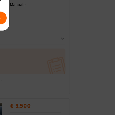
a
Manuale
E
FALZETTA MARIA CELESTE
€ 3.500