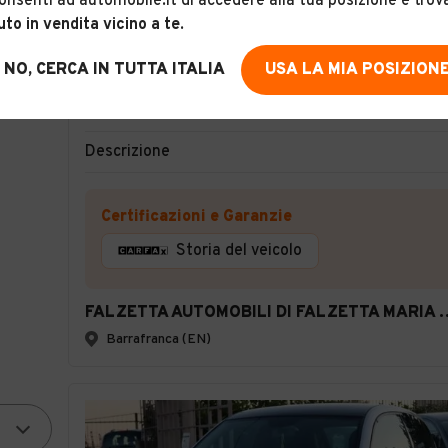
onsenti ad automobile.it di accedere alla tua posizione e trov
uto in vendita vicino a te
.
19
NO, CERCA IN TUTTA ITALIA
USA LA MIA POSIZION
Lancia Ypsilon 1.2 tenuta maniacale
Descrizione
Certificazioni e Garanzie
Storia del veicolo
FALZETTA AUTOMOBILI DI 
Barrafranca (EN)