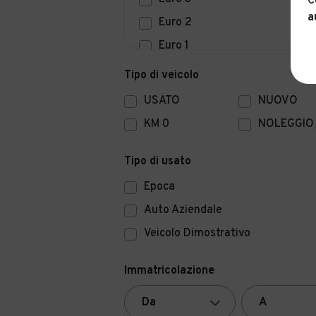
C
a
Euro 2
Euro 1
Euro 0
Tipo di veicolo
USATO
NUOVO
KM 0
NOLEGGIO
Tipo di usato
Epoca
Auto Aziendale
Veicolo Dimostrativo
Immatricolazione