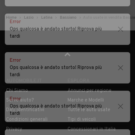
Home
Lazio
Latina
Bassiano
Auto usate in vendita Bassi
Error
Ops qualcosa è andato storto! Riprova più
tardi
Error
Ops qualcosa è andato storto! Riprova più
AUTOMOBILE.IT
ESPLORA
tardi
Chi Siamo
Annunci per regione
Serve aiuto?
Marche e Modelli
Dati identificativi
Tutte le auto usate
Error
Ops qualcosa è andato storto! Riprova più
Condizioni generali
Tipi di veicoli
tardi
Privacy
Concessionari in Italia
Impostazioni Privacy
Articoli del Magazine