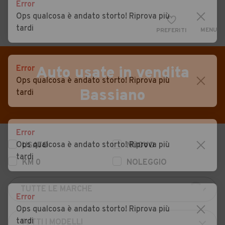
Error
Ops qualcosa è andato storto! Riprova più
tardi
MENU
PREFERITI
CERCA
VENDI
Auto
Error
Auto usate in vendita
Ops qualcosa è andato storto! Riprova più
MAGAZINE
Auto usate
Bassiano
tardi
ACCEDI
Auto Km 0
Auto Nuove
Error
Ops qualcosa è andato storto! Riprova più
USATO
NUOVO
Noleggio a lungo termine
tardi
KM 0
NOLEGGIO
Auto d'epoca
Moto
Error
Camper
Ops qualcosa è andato storto! Riprova più
tardi