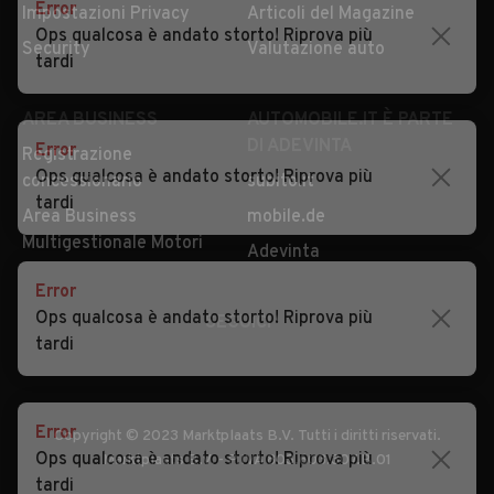
Security
Valutazione auto
Error
Ops qualcosa è andato storto! Riprova più
tardi
AREA BUSINESS
AUTOMOBILE.IT È PARTE
DI ADEVINTA
Registrazione
concessionario
subito.it
Error
Area Business
mobile.de
Ops qualcosa è andato storto! Riprova più
Multigestionale Motori
tardi
Adevinta
SEGUICI
Error
Ops qualcosa è andato storto! Riprova più
tardi
Copyright © 2023 Marktplaats B.V. Tutti i diritti riservati.
Marktplaats B.V. - P.IVA 803.603.307.B.01
Error
Ops qualcosa è andato storto! Riprova più
tardi