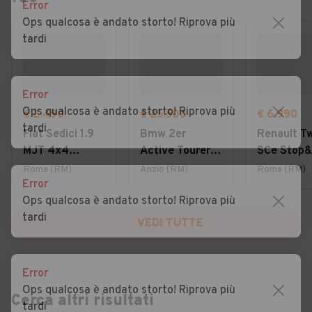
Error
Ops qualcosa è andato storto! Riprova più
tardi
Error
Ops qualcosa è andato storto! Riprova più
€ 2.490
€ 25.500
€ 6.990
tardi
Fiat Sedici 1.9
Bmw 2er
Renault T
MJT 4x4
Active Tourer
SCe Stop&
Dynamic
220i 48V
Intens
Roma (RM)
Anzio (RM)
Roma (RM)
Error
Potenza Ibrida,
Ops qualcosa è andato storto! Riprova più
Stile Senza
tardi
Compromessi
VEDI TUTTE
Error
Ops qualcosa è andato storto! Riprova più
Cerca altri risultati
tardi