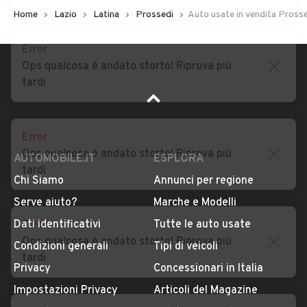
Home
Lazio
Latina
Prossedi
Auto usate in vendita Pross
Error
Ops qualcosa è andato storto! Riprova più
tardi
Error
Ops qualcosa è andato storto! Riprova più
tardi
AUTOMOBILE.IT
ESPLORA
Chi Siamo
Annunci per regione
Error
Serve aiuto?
Marche e Modelli
Ops qualcosa è andato storto! Riprova più
Dati identificativi
Tutte le auto usate
tardi
Condizioni generali
Tipi di veicoli
Privacy
Concessionari in Italia