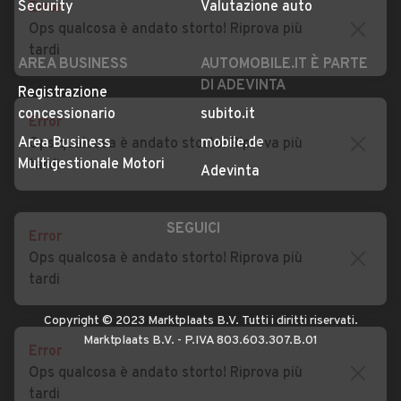
Error
Impostazioni Privacy
Articoli del Magazine
Ops qualcosa è andato storto! Riprova più
Security
Valutazione auto
tardi
AREA BUSINESS
AUTOMOBILE.IT È PARTE
DI ADEVINTA
Error
Registrazione
Ops qualcosa è andato storto! Riprova più
concessionario
subito.it
tardi
Area Business
mobile.de
Multigestionale Motori
Adevinta
Error
Ops qualcosa è andato storto! Riprova più
SEGUICI
tardi
Error
Copyright © 2023 Marktplaats B.V. Tutti i diritti riservati.
Ops qualcosa è andato storto! Riprova più
Marktplaats B.V. - P.IVA 803.603.307.B.01
tardi