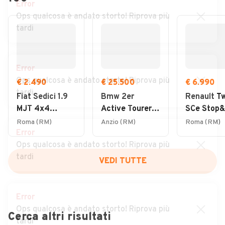
Error
Ops qualcosa è andato storto! Riprova più
tardi
Error
Ops qualcosa è andato storto! Riprova più
€ 2.490
€ 25.500
€ 6.990
tardi
Fiat Sedici 1.9
Bmw 2er
Renault T
MJT 4x4
Active Tourer
SCe Stop&
Dynamic
220i 48V
Intens
Roma (RM)
Anzio (RM)
Roma (RM)
Error
Potenza Ibrida,
Ops qualcosa è andato storto! Riprova più
Stile Senza
tardi
Compromessi
VEDI TUTTE
Error
Ops qualcosa è andato storto! Riprova più
Cerca altri risultati
tardi