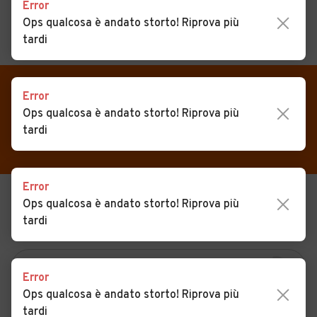
Error
Ops qualcosa è andato storto! Riprova più
tardi
MENU
PREFERITI
CERCA
VENDI
Auto
Error
Auto usate in vendita
Ops qualcosa è andato storto! Riprova più
MAGAZINE
Auto usate
Ventotene
tardi
ACCEDI
Auto Km 0
Auto Nuove
Error
Ops qualcosa è andato storto! Riprova più
USATO
NUOVO
Noleggio a lungo termine
tardi
KM 0
NOLEGGIO
Auto d'epoca
Moto
Error
Camper
Ops qualcosa è andato storto! Riprova più
tardi