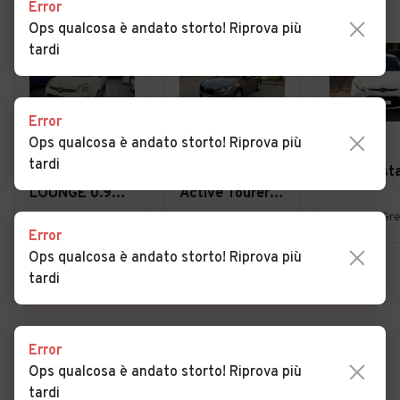
Error
Ops qualcosa è andato storto! Riprova più
tardi
Error
Ops qualcosa è andato storto! Riprova più
€ 6.490
€ 25.500
€ 3.299
tardi
Fiat Panda
Bmw 2er
Ford Fiest
LOUNGE 0.9
Active Tourer
TWINAIR 85CV
220i 48V
Melito di Napoli (NA)
Anzio (RM)
Error
BENZ/METANO
Potenza Ibrida,
Ops qualcosa è andato storto! Riprova più
- UFFICIALE
Stile Senza
tardi
Compromessi
VEDI TUTTE
Error
Ops qualcosa è andato storto! Riprova più
Cerca altri risultati
tardi