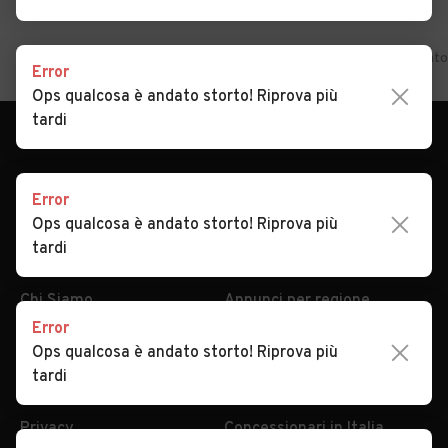
Home
Lazio
Latina
Ventotene
Auto usate in vendita Vent
Error
Ops qualcosa è andato storto! Riprova più
tardi
Error
Ops qualcosa è andato storto! Riprova più
tardi
AUTOMOBILE.IT
ESPLORA
Chi Siamo
Annunci per regione
Error
Serve aiuto?
Marche e Modelli
Ops qualcosa è andato storto! Riprova più
Dati identificativi
Tutte le auto usate
tardi
Condizioni generali
Tipi di veicoli
Privacy
Concessionari in Italia