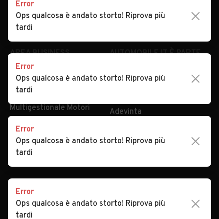
Error
Impostazioni Privacy
Articoli del Magazine
Ops qualcosa è andato storto! Riprova più
Security
Valutazione auto
tardi
AREA BUSINESS
AUTOMOBILE.IT È PARTE
DI ADEVINTA
Error
Registrazione
Ops qualcosa è andato storto! Riprova più
concessionario
subito.it
tardi
Area Business
mobile.de
Multigestionale Motori
Adevinta
Error
Ops qualcosa è andato storto! Riprova più
SEGUICI
tardi
Error
Copyright © 2023 Marktplaats B.V. Tutti i diritti riservati.
Ops qualcosa è andato storto! Riprova più
Marktplaats B.V. - P.IVA 803.603.307.B.01
tardi