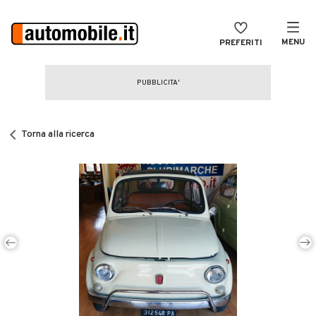
MENU
PREFERITI
CERCA
VENDI
Auto
MAGAZINE
Auto usate
Torna alla ricerca
ACCEDI
Auto Km 0
Auto Nuove
Noleggio a lungo termine
Auto d'epoca
Moto
Camper