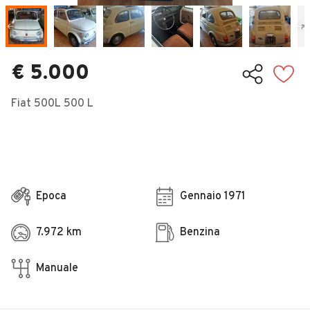
Veicoli Commerciali
Concessionari
€ 5.000
Fiat 500L 500 L
Epoca
Gennaio 1971
7.972 km
Benzina
Manuale