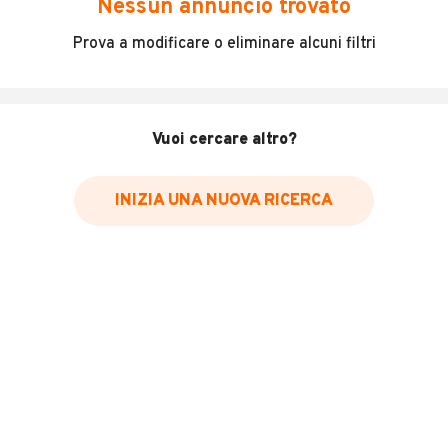
Nessun annuncio trovato
Visibile presso la concessionaria Ri Auto di Bolognetta.
Prova a modificare o eliminare alcuni filtri
Veicolo restaurato.
INFORMAZIONI VEICOLO
Vuoi cercare altro?
DATI BASE
CONSUMI
ESTETICA E CONDIZ
INIZIA UNA NUOVA RICERCA
Tipologia
USATO
Marca
FIAT
Modello
500L