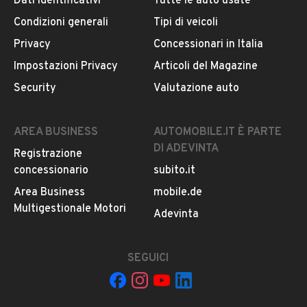
Dati identificativi
Tutte le auto usate
Condizioni generali
Tipi di veicoli
DESCRIZIONE
Privacy
Concessionari in Italia
Fiat 500 L anno 1970 Km23000 appartenuta ad un'unica
Impostazioni Privacy
Articoli del Magazine
persona, sempre rimestata in garage, iscritta ASI .
Security
Valutazione auto
PER INFORMAZIONI
MOSTRA NUMERO
AREA BUSINESS
AUTOMOBILE.IT È PARTE
INFORMAZIONI VEICOLO
DI ADEVINTA
Registrazione
concessionario
subito.it
DATI BASE
CONSUMI
ESTETICA E CONDIZ
Area Business
mobile.de
Multigestionale Motori
Tipologia
Adevinta
USATO
SEGUICI
Marca
FIAT