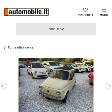
MENU
PREFERITI
CERCA
VENDI
Auto
MAGAZINE
Auto usate
Torna alla ricerca
ACCEDI
Auto Km 0
Auto Nuove
Noleggio a lungo termine
Auto d'epoca
Moto
Camper