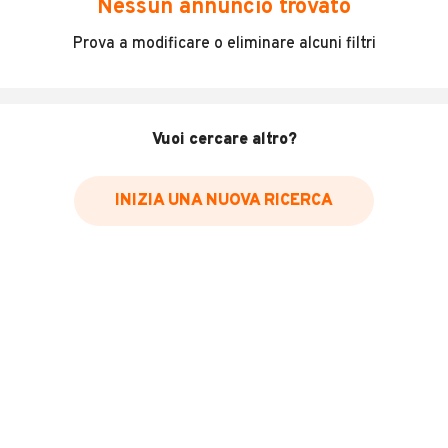
Nessun annuncio trovato
Incidenti in cui è stato coinvolto il veicolo
Prova a modificare o eliminare alcuni filtri
L'ultima lettura del contachilometri
Data e luogo di immatricolazione
Data e luogo delle revisioni effettuate
Vuoi cercare altro?
Importazioni
INIZIA UNA NUOVA RICERCA
Inserisci il numero di targa per verificare la disponibilità
del report.
Per saperne di più su CARFAX visita
il sito web
VERIFICA DISPONIBILITÀ REPORT