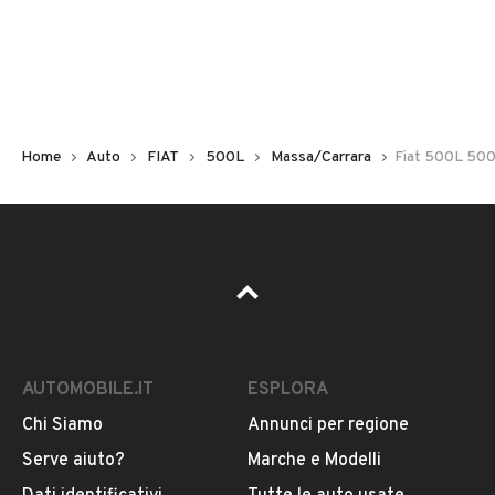
Non hai il numero di targa? Cercalo nelle foto del veicolo
o contatta
il venditore al telefono
o
via e-mail
per
riceverlo.
Home
Auto
FIAT
500L
Massa/Carrara
Fiat 500L 500
AUTOMOBILE.IT
ESPLORA
Chi Siamo
Annunci per regione
Pubblicità
Serve aiuto?
Marche e Modelli