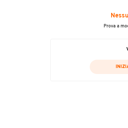
Avrai accesso a tutte le informazio
e sicuro, come:
Nessu
Incidenti in cui è stato coinvolto
Prova a modi
L'ultima lettura del contachilo
Data e luogo di immatricolazio
Data e luogo delle revisioni ef
Importazioni
INIZ
Inserisci il numero di targa per verif
Per saperne di più su CARFAX visit
VERIFIC