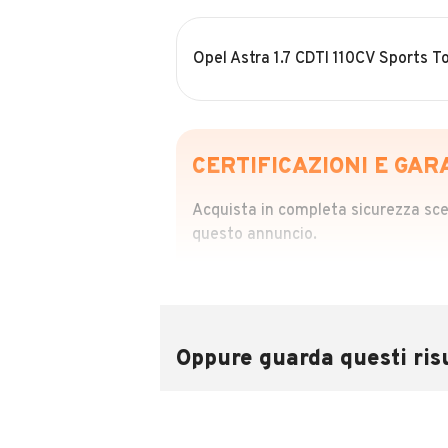
Opel Astra 1.7 CDTI 110CV Sports 
CERTIFICAZIONI E GAR
Acquista in completa sicurezza scegl
questo annuncio.
STORIA DEL VEIC
Richiedi da 39,99
Sponsorizzato
Oppure guarda questi risu
Attraverso il report CARFAX potrai 
utilizzando il numero di targa.