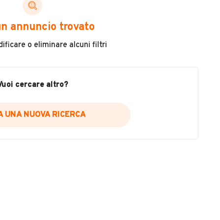
ni di cui necessiti per scegliere in modo trasparente
n annuncio trovato
 il veicolo
ficare o eliminare alcuni filtri
metri
ne
fettuate
Vuoi cercare altro?
IA UNA NUOVA RICERCA
icare la disponibilità del report.
a
il sito web
A DISPONIBILITÀ REPORT