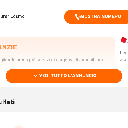
Tourer Cosmo
MOSTRA NUMERO
ANZIE
Leg
acq
iendo uno o piú servizi di diagnosi disponibili per
VEDI TUTTO L'ANNUNCIO
OLO
 €
ltati
verificare la storia del veicolo semplicemente