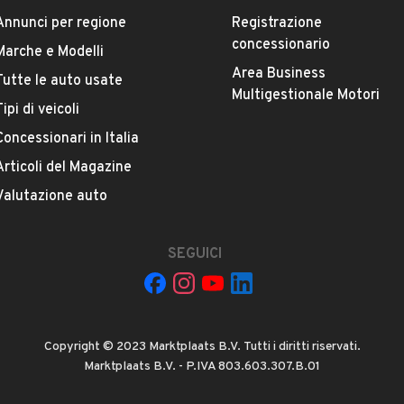
Annunci per regione
Registrazione
concessionario
Marche e Modelli
Area Business
 ed acquisto di auto usate. Acquisto in contanti e
Tutte le auto usate
ESTETICA E CONDIZIONI
ACCESSORI
Multigestionale Motori
ti presso la nostra sede. Più pratico del concessionario
Tipi di veicoli
iciali, non di importazione.
Concessionari in Italia
Marca
vengono accuratamente scelte.
OPEL
Articoli del Magazine
Valutazione auto
o le nostre qualità garantendo un servizio professionale
Versione
Astra 1.7 CDTI 110 CV ST Cosmo
SEGUICI
tografate e descritte.
Chilometri
175.000
Copyright © 2023 Marktplaats B.V. Tutti i diritti riservati.
Potenza
Marktplaats B.V. - P.IVA 803.603.307.B.01
VEDI TUTTI
81 kW (110 CV)