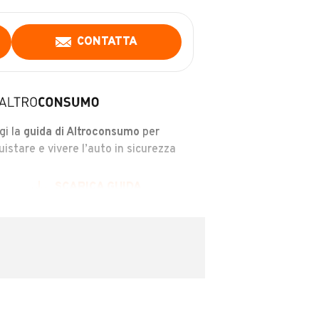
CONTATTA
gi la
guida di Altroconsumo
per
uistare e vivere l’auto in sicurezza
SCARICA GUIDA