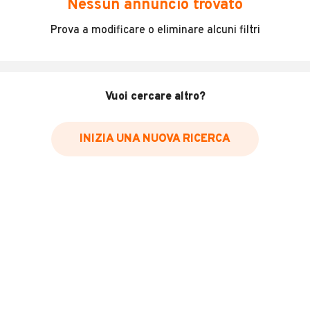
Nessun annuncio trovato
Incidenti in cui è stato coinvolto il veicolo
Prova a modificare o eliminare alcuni filtri
L'ultima lettura del contachilometri
Data e luogo di immatricolazione
Data e luogo delle revisioni effettuate
Vuoi cercare altro?
Importazioni
INIZIA UNA NUOVA RICERCA
Inserisci il numero di targa per verificare la disponibilità
del report.
Per saperne di più su CARFAX visita
il sito web
VERIFICA DISPONIBILITÀ REPORT