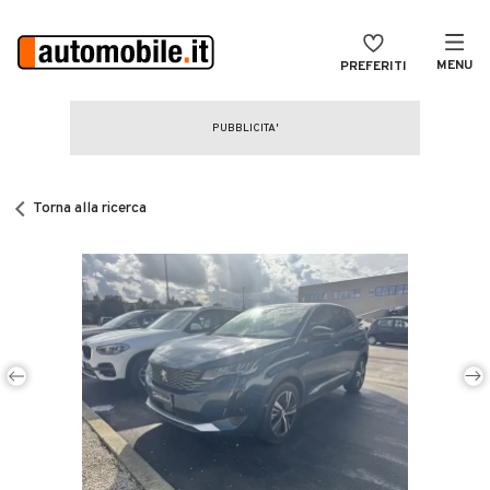
MENU
PREFERITI
CERCA
VENDI
Auto
MAGAZINE
Auto usate
Torna alla ricerca
ACCEDI
Auto Km 0
Auto Nuove
Noleggio a lungo termine
Auto d'epoca
Moto
Camper