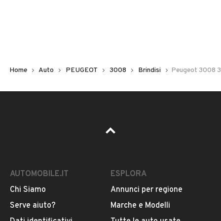
Non hai il numero di targa? Cercalo nelle foto del veicolo
o contatta
il venditore al telefono
o
via e-mail
per
riceverlo.
Home
Auto
PEUGEOT
3008
Brindisi
Peugeot 3008 3
AUTOMOBILE.IT
ESPLORA
Chi Siamo
Annunci per regione
Pubblicità
Serve aiuto?
Marche e Modelli