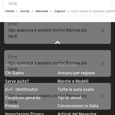
tardi
Auto usate Ucria
Auto usate Valdina
Auto usate Venetico
Auto usate Villafranca
Home
Sicilia
Messina
Capizzi
Auto usate in vendita Capizz
Error
Tirrena
Ops qualcosa è andato storto! Riprova più
tardi
Error
Ops qualcosa è andato storto! Riprova più
tardi
AUTOMOBILE.IT
ESPLORA
Chi Siamo
Annunci per regione
Error
Serve aiuto?
Marche e Modelli
Ops qualcosa è andato storto! Riprova più
Dati identificativi
Tutte le auto usate
tardi
Condizioni generali
Tipi di veicoli