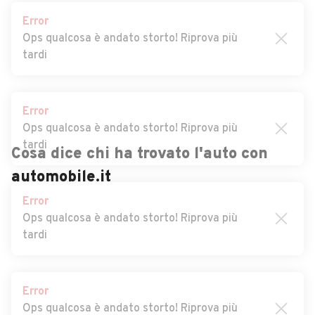
Auto usate Sant'Angelo di
Auto usate Santa Domenica
Error
Brolo
Vittoria
Ops qualcosa è andato storto! Riprova più
tardi
Auto usate Santa Lucia del
Auto usate Santa Marina
Mela
Salina
Auto usate Santa Teresa di
Auto usate Santo Stefano
Error
Riva
di Camastra
Ops qualcosa è andato storto! Riprova più
tardi
Auto usate Saponara
Auto usate Savoca
Cosa dice chi ha trovato l'auto con
Auto usate Scaletta
Auto usate Sinagra
Zanclea
automobile.it
Error
Ops qualcosa è andato storto! Riprova più
Auto usate Spadafora
Auto usate Taormina
tardi
Auto usate Terme Vigliatore
Auto usate Torregrotta
Auto usate Torrenova
Auto usate Tortorici
Error
Ops qualcosa è andato storto! Riprova più
Auto usate Tripi
Auto usate Tusa