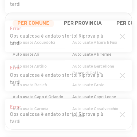
tardi
PER COMUNE
PER PROVINCIA
PER CO
Error
Ops qualcosa è andato storto! Riprova più
Auto usate Acquedolci
Auto usate Alcara li Fusi
tardi
Auto usate Alì
Auto usate Alì Terme
Auto usate Antillo
Auto usate Barcellona
Error
Pozzo di Gotto
Ops qualcosa è andato storto! Riprova più
tardi
Auto usate Basicò
Auto usate Brolo
Auto usate Capo d'Orlando
Auto usate Capri Leone
Error
Auto usate Caronia
Auto usate Casalvecchio
Ops qualcosa è andato storto! Riprova più
Siculo
tardi
Auto usate Castel di Lucio
Auto usate
MOSTRA ALTRI
Castell'Umberto