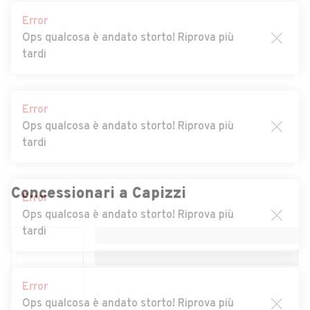
Error
Auto usate Castelmola
Auto usate Castroreale
Ops qualcosa è andato storto! Riprova più
tardi
Auto usate Cesarò
Auto usate Condrò
Auto usate Falcone
Auto usate Ficarra
Error
Auto usate Fiumedinisi
Auto usate Floresta
Ops qualcosa è andato storto! Riprova più
Auto usate Fondachelli-
Auto usate Forza d'Agrò
tardi
Fantina
Auto usate Francavilla di
Auto usate Frazzanò
Error
Sicilia
Ops qualcosa è andato storto! Riprova più
Concessionari a
Capizzi
Auto usate Furci Siculo
Auto usate Furnari
tardi
Auto usate Gaggi
Auto usate Galati
Mamertino
Error
Auto usate Gallodoro
Auto usate Giardini-Naxos
Ops qualcosa è andato storto! Riprova più