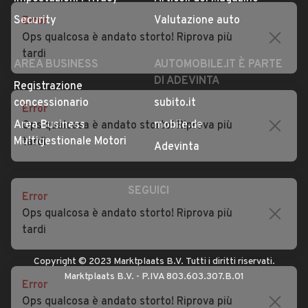
Privacy
Concessionari in Italia
Error
Impostazioni Privacy
Articoli del Magazine
Ops qualcosa è andato storto! Riprova più
Security
Valutazione auto
tardi
AREA BUSINESS
AUTOMOBILE.IT È PARTE
DI ADEVINTA
Error
Registrazione
Ops qualcosa è andato storto! Riprova più
concessionario
subito.it
tardi
Area Business
mobile.de
Multigestionale Motori
Adevinta
Error
Ops qualcosa è andato storto! Riprova più
SEGUICI
tardi
Error
Copyright © 2023 Marktplaats B.V. Tutti i diritti riservati.
Ops qualcosa è andato storto! Riprova più
Marktplaats B.V. - P.IVA 803.603.307.B.01