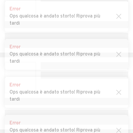
Auto usate Mistretta
Auto usate Moio Alcantara
Error
Ops qualcosa è andato storto! Riprova più
Auto usate Monforte San
Auto usate Mongiuffi Melia
tardi
Giorgio
Auto usate Montagnareale
Auto usate Montalbano
Elicona
Error
Ops qualcosa è andato storto! Riprova più
Auto usate Motta Camastra
Auto usate Motta
tardi
d'Affermo
Auto usate Naso
Auto usate Nizza di Sicilia
Error
Auto usate Novara di Sicilia
Auto usate Oliveri
Ops qualcosa è andato storto! Riprova più
tardi
Auto usate Pace del Mela
Auto usate Pagliara
Auto usate Patti
Auto usate Pettineo
Error
Auto usate Piraino
Auto usate Raccuja
Ops qualcosa è andato storto! Riprova più