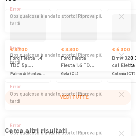
Error
Ops qualcosa è andato storto! Riprova più
tardi
Error
€ 3.200
€ 3.300
€ 6.300
Ops qualcosa è andato storto! Riprova più
Ford Fiesta 1.4
Ford Fiesta
Bmw 320 
tardi
TDCi 5p.
Fiesta 1.6 TDCi
cat Eletta
Titanium
90CV 3 porte
Palma di Montechiaro (AG)
Gela (CL)
Catania (CT)
DPF
Error
Ops qualcosa è andato storto! Riprova più
VEDI TUTTE
tardi
Error
Cerca altri risultati
Ops qualcosa è andato storto! Riprova più