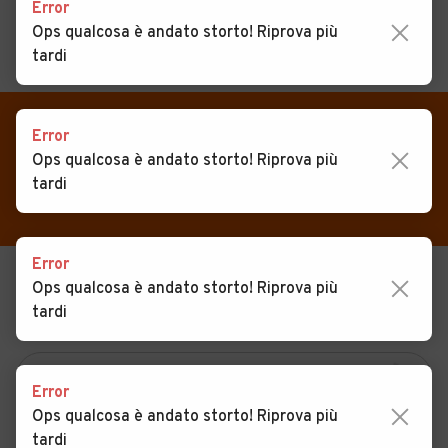
Error
Ops qualcosa è andato storto! Riprova più
tardi
MENU
PREFERITI
CERCA
VENDI
Auto
Error
Auto usate in vendita San
Ops qualcosa è andato storto! Riprova più
MAGAZINE
Auto usate
Teodoro
tardi
ACCEDI
Auto Km 0
Auto Nuove
Error
Ops qualcosa è andato storto! Riprova più
USATO
NUOVO
Noleggio a lungo termine
tardi
KM 0
NOLEGGIO
Auto d'epoca
Moto
Error
Camper
Ops qualcosa è andato storto! Riprova più
tardi