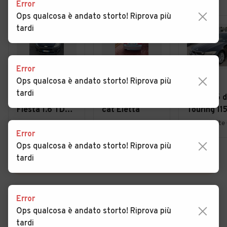
Error
Ops qualcosa è andato storto! Riprova più
tardi
Error
Ops qualcosa è andato storto! Riprova più
€ 3.300
€ 6.300
€ 6.500
tardi
Ford Fiesta
Bmw 320 320d
Bmw 316 d
Fiesta 1.6 TDCi
cat Eletta
Touring 11
90CV 3 porte
AUTO GAL
Gela (CL)
Catania (CT)
Francofonte
Error
DPF
Francofon
Ops qualcosa è andato storto! Riprova più
tardi
VEDI TUTTE
Error
Ops qualcosa è andato storto! Riprova più
Cerca altri risultati
tardi