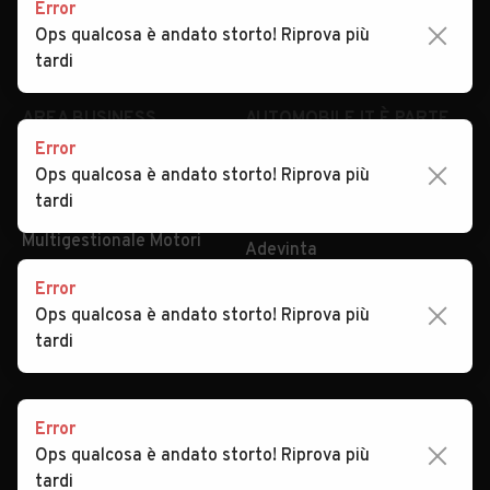
Error
Impostazioni Privacy
Articoli del Magazine
Ops qualcosa è andato storto! Riprova più
Security
Valutazione auto
tardi
AREA BUSINESS
AUTOMOBILE.IT È PARTE
DI ADEVINTA
Error
Registrazione
Ops qualcosa è andato storto! Riprova più
concessionario
subito.it
tardi
Area Business
mobile.de
Multigestionale Motori
Adevinta
Error
Ops qualcosa è andato storto! Riprova più
SEGUICI
tardi
Error
Copyright © 2023 Marktplaats B.V. Tutti i diritti riservati.
Ops qualcosa è andato storto! Riprova più
Marktplaats B.V. - P.IVA 803.603.307.B.01
tardi