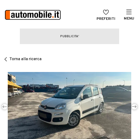
MENU
PREFERITI
CERCA
VENDI
Auto
MAGAZINE
Auto usate
Torna alla ricerca
ACCEDI
Auto Km 0
Auto Nuove
Noleggio a lungo termine
Auto d'epoca
Moto
Camper