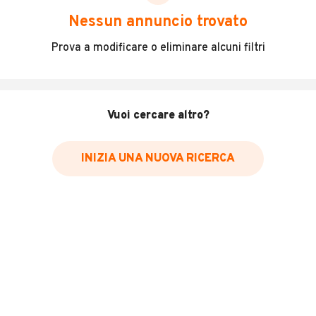
scegliere in modo trasparente e sicuro, come:
Nessun annuncio trovato
Incidenti in cui è stato coinvolto il veicolo
Prova a modificare o eliminare alcuni filtri
L'ultima lettura del contachilometri
Data e luogo di immatricolazione
Data e luogo delle revisioni effettuate
Vuoi cercare altro?
Importazioni
INIZIA UNA NUOVA RICERCA
Inserisci il numero di targa per verificare la disponibilità
del report.
Per saperne di più su CARFAX visita
il sito web
VERIFICA DISPONIBILITÀ REPORT