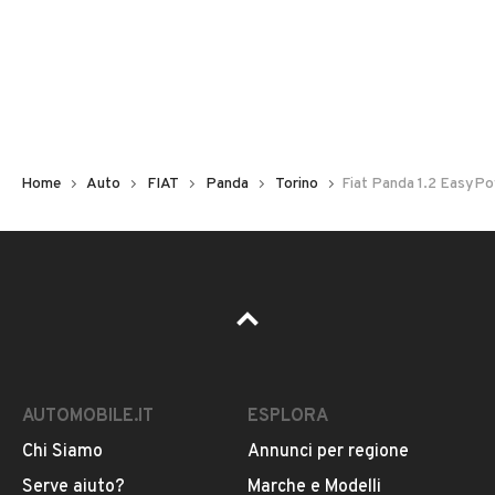
Non hai il numero di targa? Cercalo nelle foto del veicolo
o contatta
il venditore al telefono
o
via e-mail
per
riceverlo.
Home
Auto
FIAT
Panda
Torino
Fiat Panda 1.2 Eas
AUTOMOBILE.IT
ESPLORA
Chi Siamo
Annunci per regione
Pubblicità
Serve aiuto?
Marche e Modelli