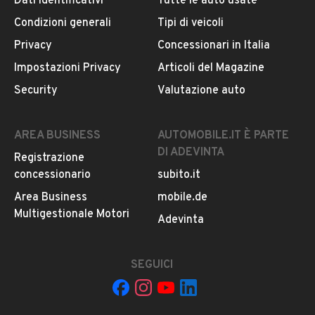
Dati identificativi
Tutte le auto usate
Condizioni generali
Tipi di veicoli
DESCRIZIONE
Privacy
Concessionari in Italia
Opel corsa 1.5 diesel
Impostazioni Privacy
Articoli del Magazine
Vettura perfetta in ogni sua parte
Security
Valutazione auto
2020 km 166.00
Neopatentati
Accetto permute
AREA BUSINESS
AUTOMOBILE.IT È PARTE
DI ADEVINTA
Registrazione
concessionario
subito.it
INFORMAZIONI VEICOLO
Area Business
mobile.de
DATI BASE
CONSUMI
ESTETICA E CONDIZ
Multigestionale Motori
Adevinta
Tipologia
SEGUICI
USATO
Marca