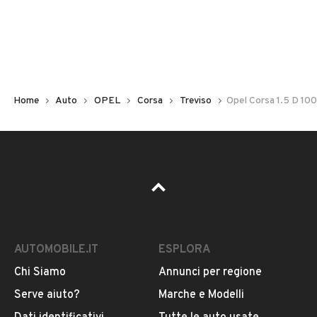
Non hai il numero di targa? Cercalo nelle foto del veicolo
o contatta
il venditore al telefono
o
via e-mail
per
riceverlo.
Home
Auto
OPEL
Corsa
Treviso
Opel Corsa 1.5 D 100
AUTOMOBILE.IT
ESPLORA
Chi Siamo
Annunci per regione
Pubblicità
Serve aiuto?
Marche e Modelli