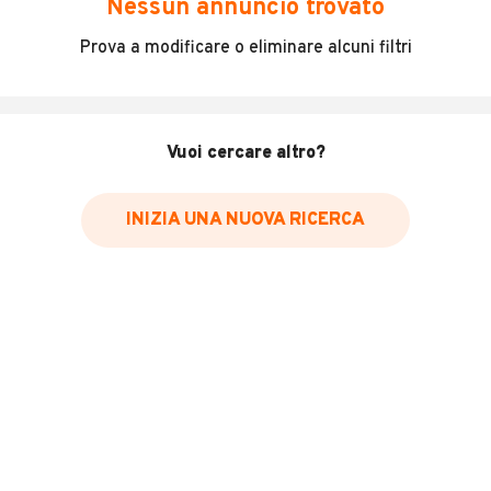
Nessun annuncio trovato
Incidenti in cui è stato coinvolto il veicolo
Prova a modificare o eliminare alcuni filtri
L'ultima lettura del contachilometri
Data e luogo di immatricolazione
Data e luogo delle revisioni effettuate
Vuoi cercare altro?
Importazioni
INIZIA UNA NUOVA RICERCA
Inserisci il numero di targa per verificare la disponibilità
del report.
Per saperne di più su CARFAX visita
il sito web
VERIFICA DISPONIBILITÀ REPORT