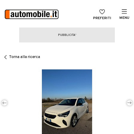
MENU
PREFERITI
CERCA
VENDI
Auto
MAGAZINE
Auto usate
Torna alla ricerca
ACCEDI
Auto Km 0
Auto Nuove
Noleggio a lungo termine
Auto d'epoca
Moto
Camper