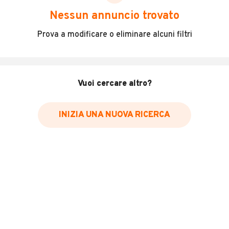
scegliere in modo trasparente e sicuro, come:
Nessun annuncio trovato
Incidenti in cui è stato coinvolto il veicolo
Prova a modificare o eliminare alcuni filtri
L'ultima lettura del contachilometri
Data e luogo di immatricolazione
Data e luogo delle revisioni effettuate
Vuoi cercare altro?
Importazioni
INIZIA UNA NUOVA RICERCA
Inserisci il numero di targa per verificare la disponibilità
del report.
Per saperne di più su CARFAX visita
il sito web
VERIFICA DISPONIBILITÀ REPORT