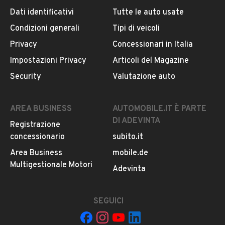
Dati identificativi
Tutte le auto usate
Condizioni generali
Tipi di veicoli
DESCRIZIONE
Privacy
Concessionari in Italia
Alfa Romeo Giulietta, in perfette condizioni selleria in
Impostazioni Privacy
Articoli del Magazine
pelle totale, allestimento distintive, possibilità di
Security
Valutazione auto
finanziamento, 12 mesi di garanzia
AREA BUSINESS
AUTOMOBILE.IT È PARTE
INFORMAZIONI VEICOLO
DI ADEVINTA
Registrazione
concessionario
subito.it
DATI BASE
CONSUMI
ESTETICA E CONDIZ
Area Business
mobile.de
Multigestionale Motori
Tipologia
Adevinta
USATO
SEGUICI
Marca
ALFA ROMEO