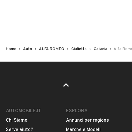
Non hai il numero di targa? Cercalo nelle foto del veicolo
o contatta
il venditore al telefono
o
via e-mail
per
riceverlo.
Home
Auto
ALFA ROMEO
Giulietta
Catania
Alfa Rome
AUTOMOBILE.IT
ESPLORA
Chi Siamo
Annunci per regione
Pubblicità
Serve aiuto?
Marche e Modelli