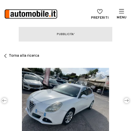
MENU
PREFERITI
CERCA
VENDI
Auto
MAGAZINE
Auto usate
Torna alla ricerca
ACCEDI
Auto Km 0
Auto Nuove
Noleggio a lungo termine
Auto d'epoca
Moto
Camper