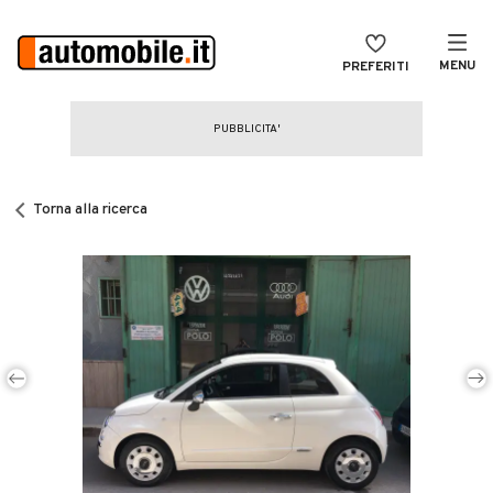
MENU
PREFERITI
CERCA
VENDI
Auto
MAGAZINE
Auto usate
Torna alla ricerca
ACCEDI
Auto Km 0
Auto Nuove
Noleggio a lungo termine
Auto d'epoca
Moto
Camper