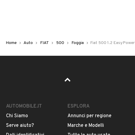
Non hai il numero di targa? Cercalo nelle foto del veicolo
o contatta
il venditore al telefono
o
via e-mail
per
riceverlo.
Home
Auto
FIAT
500
Foggia
Fiat 500 1.2 EasyPowe
AUTOMOBILE.IT
ESPLORA
Chi Siamo
Annunci per regione
Pubblicità
Serve aiuto?
Marche e Modelli