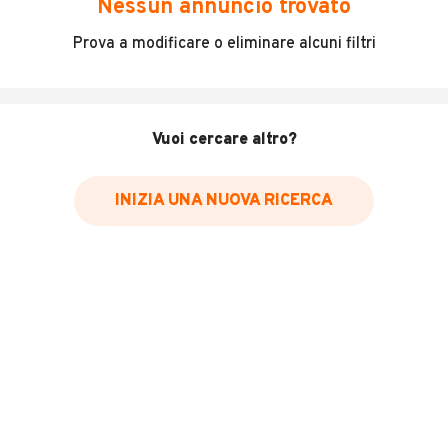
Nessun annuncio trovato
Incidenti in cui è stato coinvolto il veicolo
Prova a modificare o eliminare alcuni filtri
L'ultima lettura del contachilometri
Data e luogo di immatricolazione
Data e luogo delle revisioni effettuate
Vuoi cercare altro?
Importazioni
INIZIA UNA NUOVA RICERCA
Inserisci il numero di targa per verificare la disponibilità
del report.
Per saperne di più su CARFAX visita
il sito web
VERIFICA DISPONIBILITÀ REPORT