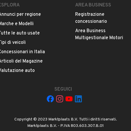
ESPLORA
AREA BUSINESS
ioggia, Venezia
Annunci per regione
Registrazione
concessionario
Marche e Modelli
Area Business
Tutte le auto usate
Multigestionale Motori
Tipi di veicoli
Concessionari in Italia
Posso ricevere un preventivo
Articoli del Magazine
personalizzato?
Valutazione auto
rtita
Cosa include il canone?
SEGUICI
Copyright © 2023 Marktplaats B.V. Tutti i diritti riservati.
Marktplaats B.V. - P.IVA 803.603.307.B.01