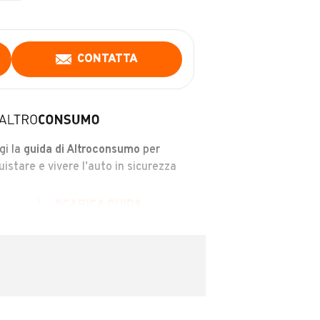
CONTATTA
gi la
guida di Altroconsumo
per
uistare e vivere l’auto in sicurezza
SCARICA GUIDA