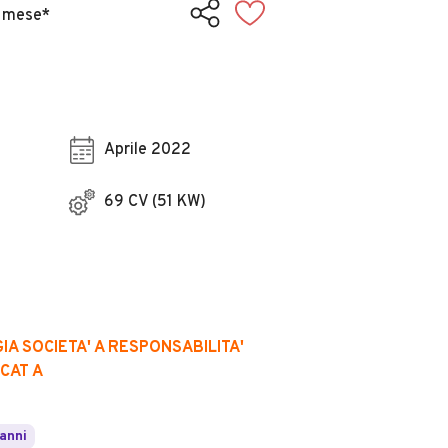
 mese*
Aprile 2022
69 CV (51 KW)
IA SOCIETA' A RESPONSABILITA'
ICAT A
 anni