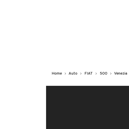
NOLEGGIO
Modello
500
Carburante
GPL
Potenza
Home
Auto
FIAT
500
Venezia
51 kW (69 CV)
Numero di porte
VENDITORE
2 o 3 porte
CHE AUTO CHIOGGIA SO
Cilindrata
Iscritto da più di 4 anni
1200 cm³