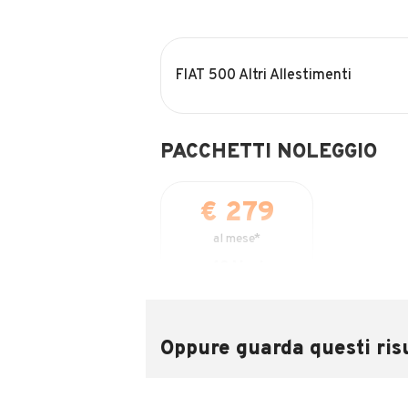
FIAT 500 Altri Allestimenti
PACCHETTI NOLEGGIO
€ 279
al mese*
48
Mesi
DURATA
15.000
KM/ANNO INCLUSI
Oppure guarda questi risu
€ 0
ANTICIPO