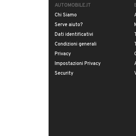
AUTOMOBILE.IT
Viale Mediterraneo 158, 30015, Ch
Chi Siamo
Serve aiuto?
MOSTRA NUMERO
Dati identificativi
Condizioni generali
CONTATTA IL VENDITORE
Privacy
È possibile rimuovere l’anticipo?
Impostazioni Privacy
Security
Sono previste agevolazioni per Pa
IVA?
È in pronta consegna?