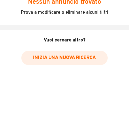
Nessun annuncio trovato
* Il canone mensile dei veicoli a noleggio può variare in base alla
Prova a modificare o eliminare alcuni filtri
durata del contratto, al numero di km inclusi e all'importo versato
come anticipo. Richiediamo ai nostri inserzionisti di indicare il prezzo
IVA inclusa. Vi raccomandiamo di verificare che il prezzo indicato
comprenda effettivamente l'IVA.
Vuoi cercare altro?
INIZIA UNA NUOVA RICERCA