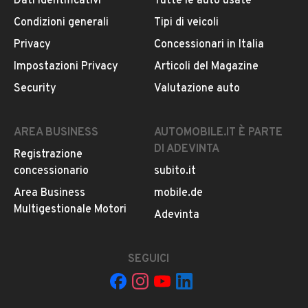
Dati identificativi
Tutte le auto usate
Modello
Condizioni generali
Tipi di veicoli
500
Privacy
Concessionari in Italia
Impostazioni Privacy
Articoli del Magazine
Versione
Security
Valutazione auto
-
Carburante
AREA BUSINESS
AUTOMOBILE.IT È PARTE
VEDI TUTTI
Elettrico
DI ADEVINTA
Registrazione
concessionario
subito.it
Immatricolazione
VENDITORE
Area Business
mobile.de
Maggio 2022
Multigestionale Motori
Adevinta
CHE AUTO CHIOGGIA SOCIETA' A
RESPONSABILITA' LIMITATA SEMPLIFICAT A
Potenza
SEGUICI
Iscritto da più di 4 anni
70 kW (95 CV)
Viale Mediterraneo 158, 30015, Chioggia, Venezia
Cambio