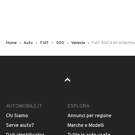
Pubblicità
DESCRIZIONE
Nuova 500 - Red Berlina
Home
Auto
FIAT
500
Venezia
FIAT 500 Altri Allestim
INFORMAZIONI VEICOLO
DATI BASE
CONSUMI
ESTETICA E CONDIZ
Tipologia
NOLEGGIO
AUTOMOBILE.IT
ESPLORA
Chi Siamo
Annunci per regione
Marca
FIAT
Serve aiuto?
Marche e Modelli