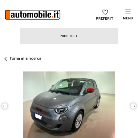
MENU
PREFERITI
CERCA
VENDI
Auto
MAGAZINE
Auto usate
Torna alla ricerca
ACCEDI
Auto Km 0
Auto Nuove
Noleggio a lungo termine
Auto d'epoca
Moto
Camper