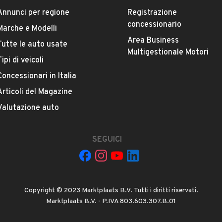
 Climatizzatore, Autoradio, Alzacristalli elettrici, ESP,
Annunci per regione
Registrazione
avigazione, Regolazione elettrica sedili, Bracciolo,
concessionario
Marche e Modelli
ietti laterali elettrici, Servosterzo, Interni in pelle,
Area Business
 Volante multifunzione, Fari LED
Tutte le auto usate
ESTETICA E CONDIZIONI
ACCESSORI
Multigestionale Motori
Tipi di veicoli
E E REVISIONATA
Concessionari in Italia
PLETO, BOLLO OK
Marca
MERCEDES BENZ
Articoli del Magazine
comoda ed elegante
Valutazione auto
Versione
C 180 CDI S.W. Trend
SEGUICI
Chilometri
348.000
O
Copyright © 2023 Marktplaats B.V. Tutti i diritti riservati.
Potenza
Marktplaats B.V. - P.IVA 803.603.307.B.01
VEDI TUTTI
UMERO
88 kW (119 CV)