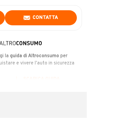
CONTATTA
gi la
guida di Altroconsumo
per
uistare e vivere l’auto in sicurezza
SCARICA GUIDA