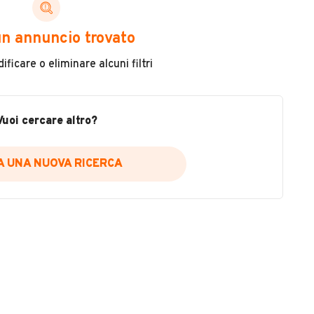
ni di cui necessiti per scegliere in modo trasparente
n annuncio trovato
 il veicolo
ficare o eliminare alcuni filtri
metri
ne
fettuate
Vuoi cercare altro?
IA UNA NUOVA RICERCA
icare la disponibilità del report.
a
il sito web
A DISPONIBILITÀ REPORT