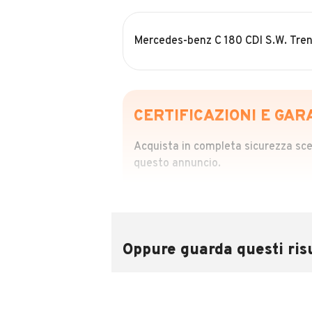
Mercedes-benz C 180 CDI S.W. Tre
CERTIFICAZIONI E GAR
Acquista in completa sicurezza scegl
questo annuncio.
STORIA DEL VEIC
Richiedi da 39,99
Sponsorizzato
Oppure guarda questi risu
Attraverso il report CARFAX potrai 
utilizzando il numero di targa.