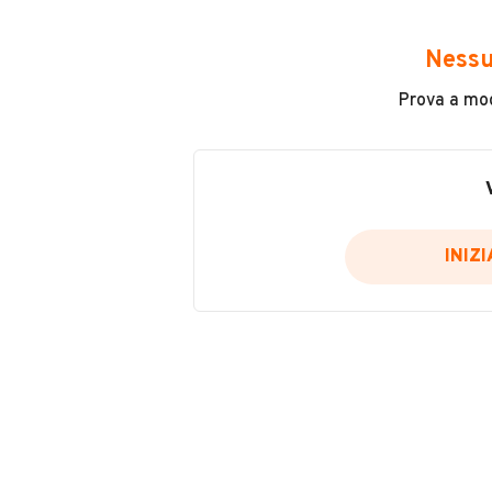
Avrai accesso a tutte le informazio
e sicuro, come:
Nessu
Incidenti in cui è stato coinvolto
Prova a modi
L'ultima lettura del contachilo
Data e luogo di immatricolazio
Data e luogo delle revisioni ef
Importazioni
INIZ
Inserisci il numero di targa per verif
Per saperne di più su CARFAX visit
VERIFIC