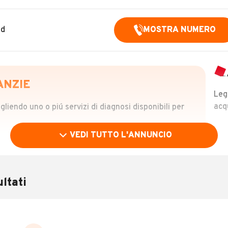
nd
MOSTRA NUMERO
ANZIE
Leg
acq
iendo uno o piú servizi di diagnosi disponibili per
VEDI TUTTO L'ANNUNCIO
OLO
 €
ltati
verificare la storia del veicolo semplicemente