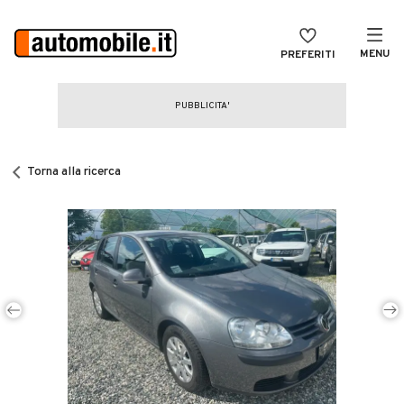
MENU
PREFERITI
CERCA
VENDI
Auto
MAGAZINE
Auto usate
Torna alla ricerca
ACCEDI
Auto Km 0
Auto Nuove
Noleggio a lungo termine
Auto d'epoca
Moto
Camper