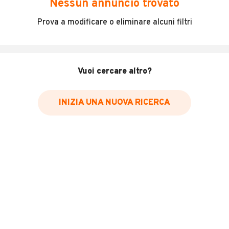
Nessun annuncio trovato
Incidenti in cui è stato coinvolto il veicolo
Prova a modificare o eliminare alcuni filtri
L'ultima lettura del contachilometri
Data e luogo di immatricolazione
Data e luogo delle revisioni effettuate
Vuoi cercare altro?
Importazioni
INIZIA UNA NUOVA RICERCA
Inserisci il numero di targa per verificare la disponibilità
del report.
Per saperne di più su CARFAX visita
il sito web
VERIFICA DISPONIBILITÀ REPORT