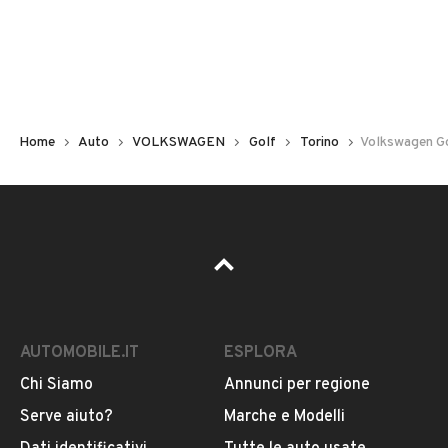
Non hai il numero di targa? Cercalo nelle foto del veicolo
o contatta
il venditore al telefono
o
via e-mail
per
riceverlo.
Home
Auto
VOLKSWAGEN
Golf
Torino
Volkswagen Gol
AUTOMOBILE.IT
ESPLORA
Chi Siamo
Annunci per regione
Pubblicità
Serve aiuto?
Marche e Modelli