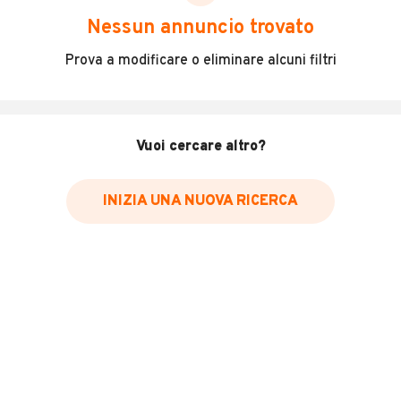
scegliere in modo trasparente e sicuro, come:
Nessun annuncio trovato
Incidenti in cui è stato coinvolto il veicolo
Prova a modificare o eliminare alcuni filtri
L'ultima lettura del contachilometri
Data e luogo di immatricolazione
Data e luogo delle revisioni effettuate
Vuoi cercare altro?
Importazioni
INIZIA UNA NUOVA RICERCA
Inserisci il numero di targa per verificare la disponibilità
del report.
Per saperne di più su CARFAX visita
il sito web
VERIFICA DISPONIBILITÀ REPORT