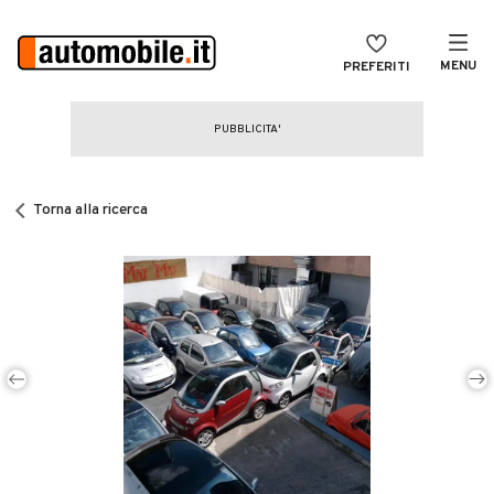
MENU
PREFERITI
CERCA
VENDI
Auto
MAGAZINE
Auto usate
Torna alla ricerca
ACCEDI
Auto Km 0
Auto Nuove
Noleggio a lungo termine
Auto d'epoca
Moto
Camper