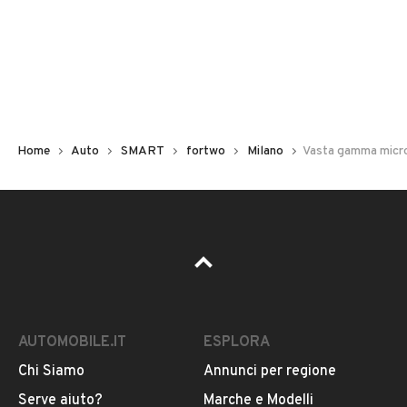
Non hai il numero di targa? Cercalo nelle foto del veicolo
o contatta
il venditore al telefono
o
via e-mail
per
riceverlo.
Home
Auto
SMART
fortwo
Milano
Vasta gamma micro
AUTOMOBILE.IT
ESPLORA
Chi Siamo
Annunci per regione
Pubblicità
Serve aiuto?
Marche e Modelli