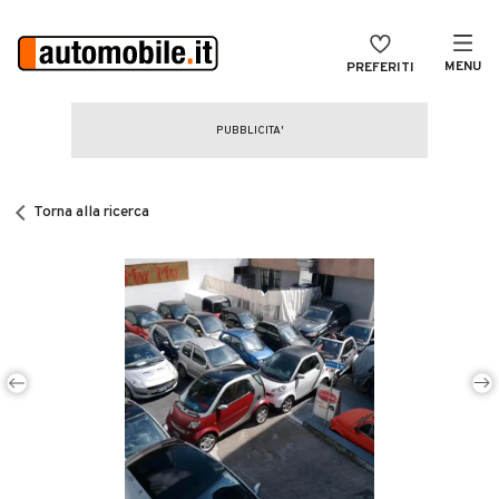
MENU
PREFERITI
CERCA
VENDI
Auto
MAGAZINE
Auto usate
Torna alla ricerca
ACCEDI
Auto Km 0
Auto Nuove
Noleggio a lungo termine
Auto d'epoca
Moto
Camper