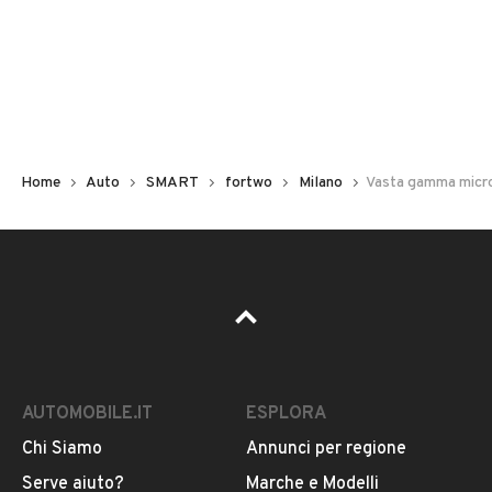
Non hai il numero di targa? Cercalo nelle foto del veicolo
o contatta
il venditore al telefono
o
via e-mail
per
riceverlo.
Home
Auto
SMART
fortwo
Milano
Vasta gamma micro
AUTOMOBILE.IT
ESPLORA
Chi Siamo
Annunci per regione
Pubblicità
Serve aiuto?
Marche e Modelli