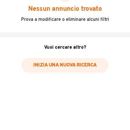
scegliere in modo trasparente e sicuro, come:
Nessun annuncio trovato
Incidenti in cui è stato coinvolto il veicolo
Prova a modificare o eliminare alcuni filtri
L'ultima lettura del contachilometri
Data e luogo di immatricolazione
Data e luogo delle revisioni effettuate
Vuoi cercare altro?
Importazioni
INIZIA UNA NUOVA RICERCA
Inserisci il numero di targa per verificare la disponibilità
del report.
Per saperne di più su CARFAX visita
il sito web
VERIFICA DISPONIBILITÀ REPORT