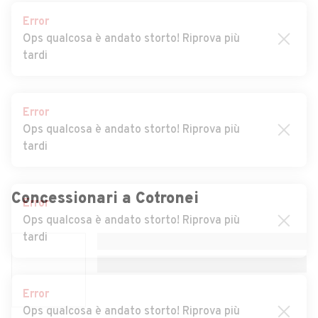
Auto usate Petilia
Auto usate Rocca di Neto
Error
Policastro
Ops qualcosa è andato storto! Riprova più
tardi
Auto usate Roccabernarda
Auto usate San Mauro
Marchesato
Auto usate San Nicola
Auto usate Santa Severina
Error
dell'Alto
Ops qualcosa è andato storto! Riprova più
tardi
Auto usate Savelli
Auto usate Scandale
Auto usate Strongoli
Auto usate Umbriatico
Error
Auto usate Verzino
Ops qualcosa è andato storto! Riprova più
Concessionari a
Cotronei
tardi
Error
Ops qualcosa è andato storto! Riprova più