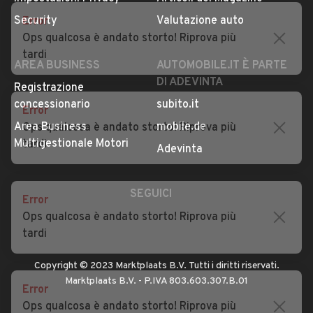
Privacy
Concessionari in Italia
Error
Impostazioni Privacy
Articoli del Magazine
Ops qualcosa è andato storto! Riprova più
Security
Valutazione auto
tardi
AREA BUSINESS
AUTOMOBILE.IT È PARTE
DI ADEVINTA
Error
Registrazione
Ops qualcosa è andato storto! Riprova più
concessionario
subito.it
tardi
Area Business
mobile.de
Multigestionale Motori
Adevinta
Error
Ops qualcosa è andato storto! Riprova più
SEGUICI
tardi
Error
Copyright © 2023 Marktplaats B.V. Tutti i diritti riservati.
Ops qualcosa è andato storto! Riprova più
Marktplaats B.V. - P.IVA 803.603.307.B.01