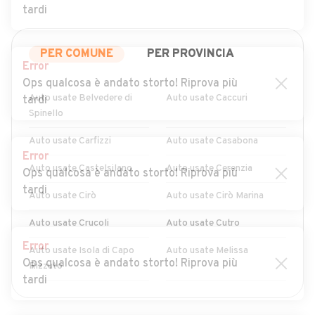
tardi
PER COMUNE
PER PROVINCIA
Error
Ops qualcosa è andato storto! Riprova più
Auto usate Belvedere di
Auto usate Caccuri
tardi
Spinello
Auto usate Carfizzi
Auto usate Casabona
Error
Auto usate Castelsilano
Auto usate Cerenzia
Ops qualcosa è andato storto! Riprova più
tardi
Auto usate Cirò
Auto usate Cirò Marina
Auto usate Crucoli
Auto usate Cutro
Error
Auto usate Isola di Capo
Auto usate Melissa
Ops qualcosa è andato storto! Riprova più
Rizzuto
tardi
Auto usate Mesoraca
Auto usate Pallagorio
MOSTRA ALTRI