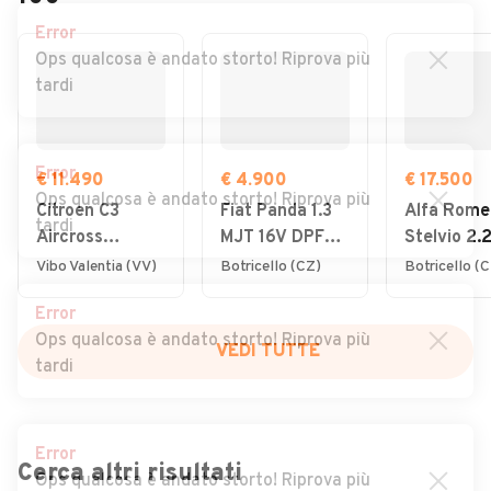
Error
Ops qualcosa è andato storto! Riprova più
tardi
Error
€ 11.490
€ 4.900
€ 17.500
Ops qualcosa è andato storto! Riprova più
Citroen C3
Fiat Panda 1.3
Alfa Rome
tardi
Aircross
MJT 16V DPF
Stelvio 2.
BlueHDi 110
Classic
Turbodiese
Vibo Valentia (VV)
Botricello (CZ)
Botricello (
S&S Shine Pack
CV AT8 Q
Error
Executive
Ops qualcosa è andato storto! Riprova più
VEDI TUTTE
tardi
Error
Cerca altri risultati
Ops qualcosa è andato storto! Riprova più