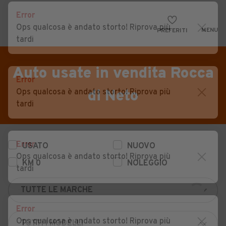
Error
Ops qualcosa è andato storto! Riprova più
MENU
PREFERITI
tardi
CERCA
VENDI
Auto
Auto usate in vendita Rocca
Error
MAGAZINE
Auto usate
Ops qualcosa è andato storto! Riprova più
di Neto
tardi
ACCEDI
Auto Km 0
Auto Nuove
Error
USATO
NUOVO
Noleggio a lungo termine
Ops qualcosa è andato storto! Riprova più
KM 0
NOLEGGIO
Auto d'epoca
tardi
Moto
Error
Camper
Ops qualcosa è andato storto! Riprova più