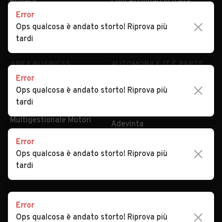
Privacy
Concessionari in Italia
Error
Impostazioni Privacy
Articoli del Magazine
Ops qualcosa è andato storto! Riprova più
Security
Valutazione auto
tardi
AREA BUSINESS
AUTOMOBILE.IT È PARTE
DI ADEVINTA
Error
Registrazione
Ops qualcosa è andato storto! Riprova più
concessionario
subito.it
tardi
Area Business
mobile.de
Multigestionale Motori
Adevinta
Error
Ops qualcosa è andato storto! Riprova più
SEGUICI
tardi
Error
Copyright © 2023 Marktplaats B.V. Tutti i diritti riservati.
Ops qualcosa è andato storto! Riprova più
Marktplaats B.V. - P.IVA 803.603.307.B.01