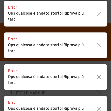
Error
Ops qualcosa è andato storto! Riprova più
MENU
PREFERITI
tardi
CERCA
VENDI
Auto
Auto usate in vendita Santa
Error
MAGAZINE
Auto usate
Ops qualcosa è andato storto! Riprova più
Severina
tardi
ACCEDI
Auto Km 0
Auto Nuove
Error
USATO
NUOVO
Noleggio a lungo termine
Ops qualcosa è andato storto! Riprova più
KM 0
NOLEGGIO
Auto d'epoca
tardi
Moto
Error
Camper
Ops qualcosa è andato storto! Riprova più