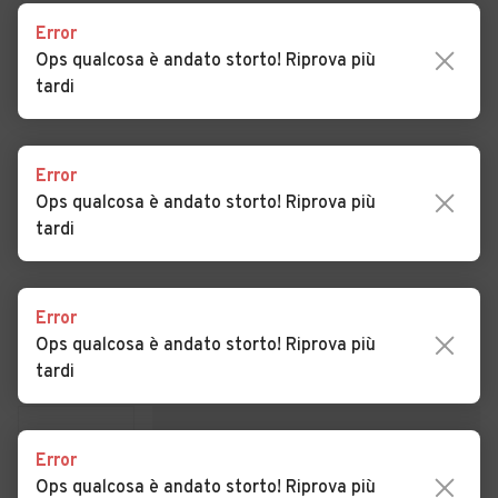
Auto usate Pallagorio
Auto usate Petilia
Error
Policastro
Ops qualcosa è andato storto! Riprova più
tardi
Auto usate Rocca di Neto
Auto usate Roccabernarda
Auto usate San Mauro
Auto usate San Nicola
Marchesato
dell'Alto
Error
Ops qualcosa è andato storto! Riprova più
Auto usate Savelli
Auto usate Scandale
tardi
Auto usate Strongoli
Auto usate Umbriatico
Auto usate Verzino
Error
Ops qualcosa è andato storto! Riprova più
Concessionari a
Santa Severina
tardi
Error
Ops qualcosa è andato storto! Riprova più