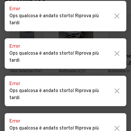
Error
Ops qualcosa è andato storto! Riprova più
tardi
Error
€ 11.490
€ 4.900
€ 17.500
Ops qualcosa è andato storto! Riprova più
Citroen C3
Fiat Panda 1.3
Alfa Rome
tardi
Aircross
MJT 16V DPF
Stelvio 2.
BlueHDi 110
Classic
Turbodiese
Vibo Valentia (VV)
Botricello (CZ)
Botricello (
S&S Shine Pack
CV AT8 Q
Error
Executive
Ops qualcosa è andato storto! Riprova più
VEDI TUTTE
tardi
Error
Cerca altri risultati
Ops qualcosa è andato storto! Riprova più